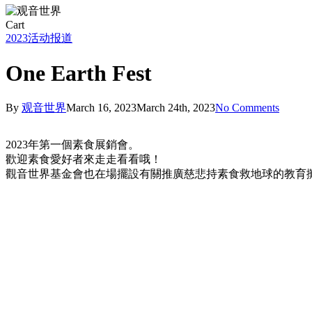
Close
Cart
Cart
2023
活动报道
One Earth Fest
By
观音世界
March 16, 2023
March 24th, 2023
No Comments
2023年第一個素食展銷會。
歡迎素食愛好者來走走看看哦！
觀音世界基金會也在場擺設有關推廣慈悲持素食救地球的教育
336682139_233108212500139_3844239567478661849_n
(1)
336728072_610016903885169_134410109028919138_n
(1)
336909248_228132539784823_1578295951368127633_n
(1)
336865210_5661210970675200_3152995299492645096_n
(1)
336772986_167694459441620_6468226082461312589_n
(1)
336759009_211819228097058_8718976818502782792_n
(1)
336674382_185520957549239_3640270880541660992_n
(1)
335319085_582215163945098_4941930333396728324_n
(1)
336641208_513375237622399_3419648824791580690_n