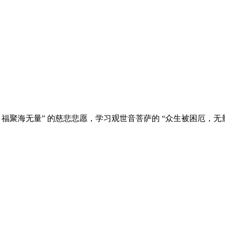
福聚海无量” 的慈悲悲愿，学习观世音菩萨的 “众生被困厄，无