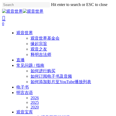
Skip
Hit enter to search or ESC to close
to
Close
main
Search
search
account
content
0
Menu
观音世界
观音世界基金会
缘起宗旨
观音之友
释明吉法师
直播
常见问题 / 指南
如何进行购买
如何订阅电子书及音频
如何添加影片至YouTube播放列表
电子书
明言吉语
2026
2025
2020
观音宝库