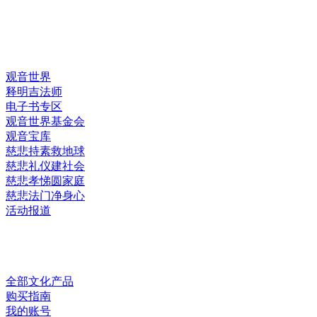
快速链接
观音世界
释明吉法师
电子书专区
观音世界基金会
观音宝库
慈悲持素救地球
慈悲礼仪建社会
慈悲孝悌圆家庭
慈悲法门净身心
活动报道
网上销售
全部文化产品
购买指南
我的账号