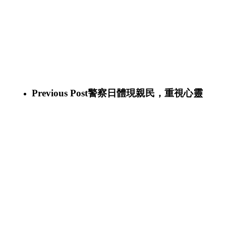
(1)
336657728_880942736352404_5668523173965036722_n
(1)
336692532_709736964166814_4045947053449307717_n
(1)
336643594_863047334792125_8625161430439787074_n
(1)
336684119_1216765735630118_1748224521918515443_n
(1)
336684287_532129555749591_4990260192021758764_n
(1)
336671944_2469606779857101_1339783709161439177_n
(1)
336679310_613013340245227_614176862478984874_n
(1)
336714333_171346355712146_857104438100682825_n
(1)
336670883_766621361486885_6384025214878525173_n
(1)
Previous Post
警察日體現親民，重視心靈