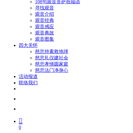
108句观音菩萨祝福语
寻找观音
观音介绍
观音经典
观音感应
观音典故
观音图集
四大关怀
慈悲持素救地球
慈悲礼仪建社会
慈悲孝悌圆家庭
慈悲法门净身心
活动报道
联络我们
facebook
youtube
search
account
0