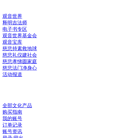
观音世界
释明吉法师
电子书专区
观音世界基金会
观音宝库
慈悲持素救地球
慈悲礼仪建社会
慈悲孝悌圆家庭
慈悲法门净身心
活动报道
网上销售
全部文化产品
购买指南
我的账号
订单记录
账号资讯
登录/登出