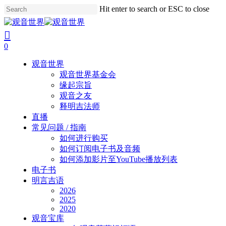
Skip
Hit enter to search or ESC to close
to
Close
main
Search
search
account
content
0
Menu
观音世界
观音世界基金会
缘起宗旨
观音之友
释明吉法师
直播
常见问题 / 指南
如何进行购买
如何订阅电子书及音频
如何添加影片至YouTube播放列表
电子书
明言吉语
2026
2025
2020
观音宝库