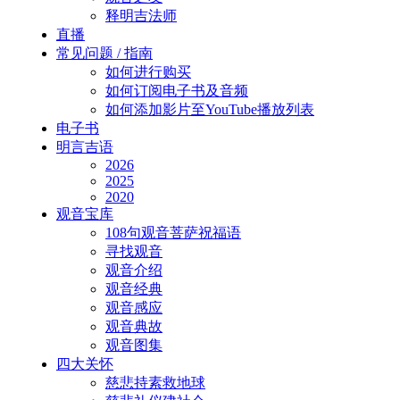
释明吉法师
直播
常见问题 / 指南
如何进行购买
如何订阅电子书及音频
如何添加影片至YouTube播放列表
电子书
明言吉语
2026
2025
2020
观音宝库
108句观音菩萨祝福语
寻找观音
观音介绍
观音经典
观音感应
观音典故
观音图集
四大关怀
慈悲持素救地球