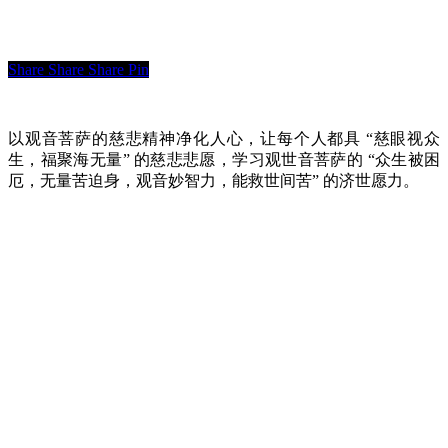
Share
Share
Share
Pin
以观音菩萨的慈悲精神净化人心，让每个人都具 “慈眼视众
生，福聚海无量” 的慈悲悲愿，学习观世音菩萨的 “众生被困
厄，无量苦迫身，观音妙智力，能救世间苦” 的济世愿力。
快速链接