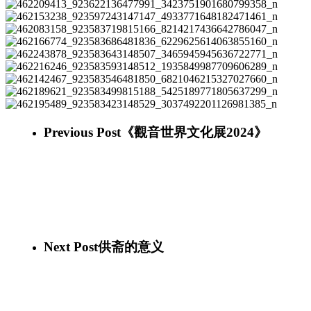
462209413_923622136477991_3423751901680799358_n
462153238_923597243147147_4933771648182471461_n
462083158_923583719815166_8214217436642786047_n
462166774_923583686481836_6229625614063855160_n
462243878_923583643148507_3465945945636722771_n
462216246_923583593148512_1935849987709606289_n
462142467_923583546481850_6821046215327027660_n
462189621_923583499815188_5425189771805637299_n
462195489_923583423148529_3037492201126981385_n
Previous Post
《觀音世界文化展2024》
Next Post
供斋的意义