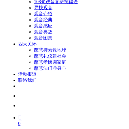
108句观音菩萨祝福语
寻找观音
观音介绍
观音经典
观音感应
观音典故
观音图集
四大关怀
慈悲持素救地球
慈悲礼仪建社会
慈悲孝悌圆家庭
慈悲法门净身心
活动报道
联络我们
facebook
youtube
search
account
0