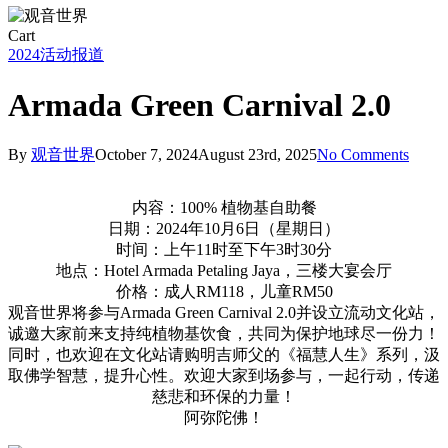
Close
Cart
Cart
2024
活动报道
Armada Green Carnival 2.0
By
观音世界
October 7, 2024
August 23rd, 2025
No Comments
内容：100% 植物基自助餐
日期：2024年10月6日（星期日）
时间：上午11时至下午3时30分
地点：Hotel Armada Petaling Jaya，三楼大宴会厅
价格：成人RM118，儿童RM50
观音世界将参与Armada Green Carnival 2.0并设立流动文化站，
诚邀大家前来支持纯植物基饮食，共同为保护地球尽一份力！
同时，也欢迎在文化站请购明吉师父的《福慧人生》系列，汲
取佛学智慧，提升心性。欢迎大家到场参与，一起行动，传递
慈悲和环保的力量！
阿弥陀佛！