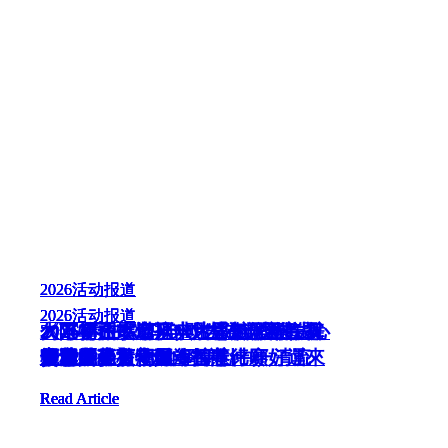
2026
2026
2026
2026
2026
活动报道
活动报道
活动报道
活动报道
活动报道
2026
2026
2026
2026
2025
活动报道
活动报道
活动报道
活动报道
活动报道
2026年卫塞节庆典 ~【资讯互联．
《万物在燃烧》MV发布会暨主题
大年初一，廟裡一片喜氣洋洋，舞
2026 丙午🐴 马年明吉法师 新春祝
勿陷算命改运风水迷思 实践佛法心
一月一菩提 · 观自在禅
🍅農曆五月十五🍅
智慧共生】
繁华红尘万物燃 坚守心中一清流
座谈会
獅騰躍，人潮如海
贺语
安穩馬步積善財，智慧行願好運來
安才能稳
观音世界文化展～挥春比赛
Read Article
Read Article
Read Article
Read Article
Read Article
Read Article
Read Article
Read Article
Read Article
Read Article