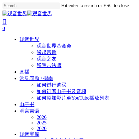
Skip
Hit enter to search or ESC to close
to
Close
main
Search
search
account
content
0
Menu
观音世界
观音世界基金会
缘起宗旨
观音之友
释明吉法师
直播
常见问题 / 指南
如何进行购买
如何订阅电子书及音频
如何添加影片至YouTube播放列表
电子书
明言吉语
2026
2025
2020
观音宝库