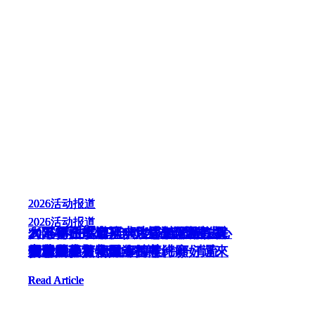
2026
2026
2026
2026
2026
活动报道
活动报道
活动报道
活动报道
活动报道
2026
2026
2026
2026
2025
活动报道
活动报道
活动报道
活动报道
活动报道
2026年卫塞节庆典 ~【资讯互联．
《万物在燃烧》MV发布会暨主题
大年初一，廟裡一片喜氣洋洋，舞
2026 丙午🐴 马年明吉法师 新春祝
勿陷算命改运风水迷思 实践佛法心
一月一菩提 · 观自在禅
🍅農曆五月十五🍅
智慧共生】
繁华红尘万物燃 坚守心中一清流
座谈会
獅騰躍，人潮如海
贺语
安穩馬步積善財，智慧行願好運來
安才能稳
观音世界文化展～挥春比赛
Read Article
Read Article
Read Article
Read Article
Read Article
Read Article
Read Article
Read Article
Read Article
Read Article