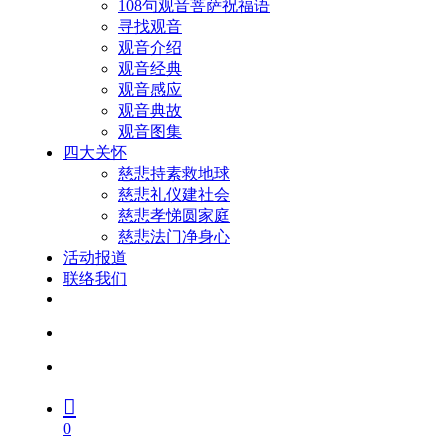
108句观音菩萨祝福语
寻找观音
观音介绍
观音经典
观音感应
观音典故
观音图集
四大关怀
慈悲持素救地球
慈悲礼仪建社会
慈悲孝悌圆家庭
慈悲法门净身心
活动报道
联络我们
facebook
youtube
search
account
0