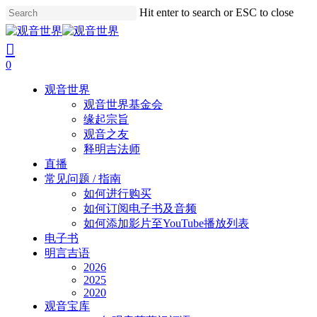
Skip
Hit enter to search or ESC to close
to
Close
main
Search
search
account
content
0
Menu
观音世界
观音世界基金会
缘起宗旨
观音之友
释明吉法师
直播
常见问题 / 指南
如何进行购买
如何订阅电子书及音频
如何添加影片至YouTube播放列表
电子书
明言吉语
2026
2025
2020
观音宝库