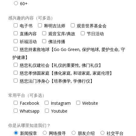
60+
感兴趣的内容（可多选）
电子书
释明吉法师
观音世界基金会
直播内容
观音宝库/典故
节日活动
祈福活动
佛法传播
慈悲持素救地球【Go Go Green, 保护地球, 爱护生命, 守
护健康】
慈悲礼仪建社会【礼仪的重要性, 佛门礼仪】
慈悲孝悌圆家庭【佛化家庭, 和谐家庭, 家庭伦理】
慈悲法门净身心【培养佛学, 学佛行仪】
常用平台（可多选）
Facebook
Instagram
Website
Whatsapp
Youtube
你是从哪里知道我们？
新闻报章
网络搜寻
朋友介绍
社交平台