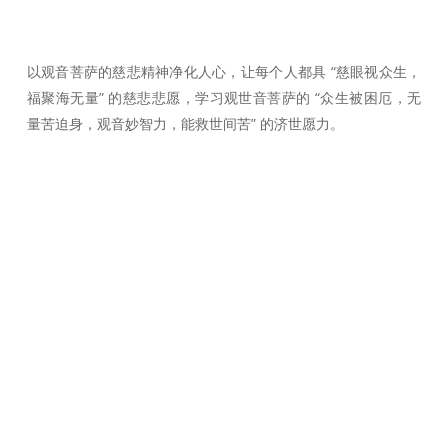
以观音菩萨的慈悲精神净化人心，让每个人都具 “慈眼视众生，
福聚海无量” 的慈悲悲愿，学习观世音菩萨的 “众生被困厄，无
量苦迫身，观音妙智力，能救世间苦” 的济世愿力。
快速链接