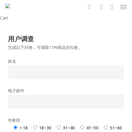
Men
Skip
to
search
account
Close
Cart
main
Cart
content
用户调查
完成以下问卷，可领取15%商品折扣卷。
姓名
电子邮件
年龄段
< 18
18~30
31~40
41~50
51~60