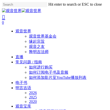
Skip
Hit enter to search or ESC to close
to
Close
main
Search
search
account
content
0
Menu
观音世界
观音世界基金会
缘起宗旨
观音之友
释明吉法师
直播
常见问题 / 指南
如何进行购买
如何订阅电子书及音频
如何添加影片至YouTube播放列表
电子书
明言吉语
2026
2025
2020
观音宝库