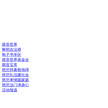
快速链接
观音世界
释明吉法师
电子书专区
观音世界基金会
观音宝库
慈悲持素救地球
慈悲礼仪建社会
慈悲孝悌圆家庭
慈悲法门净身心
活动报道
网上销售