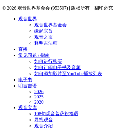
© 2026 观音世界基金会 (953507) | 版权所有，翻印必究
Close
观音世界
Menu
观音世界基金会
缘起宗旨
观音之友
释明吉法师
直播
常见问题 / 指南
如何进行购买
如何订阅电子书及音频
如何添加影片至YouTube播放列表
电子书
明言吉语
2026
2025
2020
观音宝库
108句观音菩萨祝福语
寻找观音
观音介绍