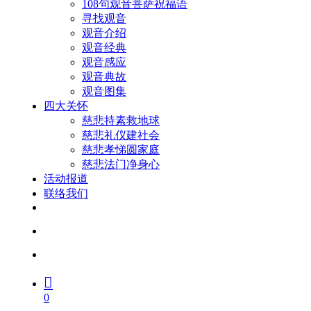
108句观音菩萨祝福语
寻找观音
观音介绍
观音经典
观音感应
观音典故
观音图集
四大关怀
慈悲持素救地球
慈悲礼仪建社会
慈悲孝悌圆家庭
慈悲法门净身心
活动报道
联络我们
facebook
youtube
search
account
0