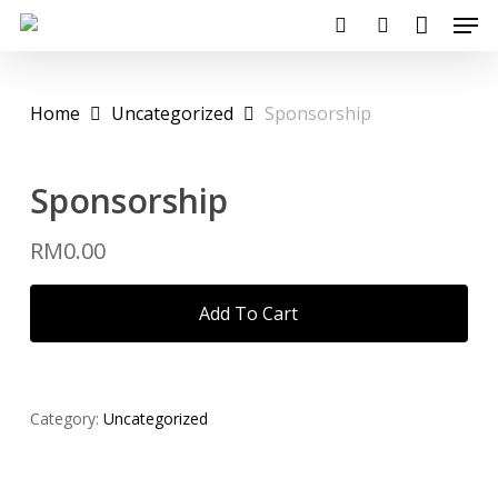
Close
Men
Skip
Cart
Cart
search
account
to
main
Home
Uncategorized
Sponsorship
content
Sponsorship
RM
0.00
Add To Cart
Category:
Uncategorized