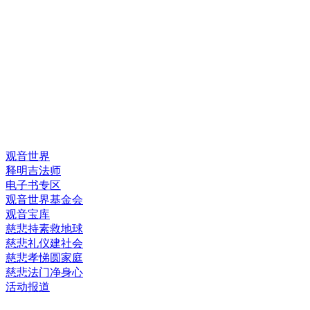
快速链接
观音世界
释明吉法师
电子书专区
观音世界基金会
观音宝库
慈悲持素救地球
慈悲礼仪建社会
慈悲孝悌圆家庭
慈悲法门净身心
活动报道