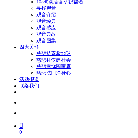
108句观音菩萨祝福语
寻找观音
观音介绍
观音经典
观音感应
观音典故
观音图集
四大关怀
慈悲持素救地球
慈悲礼仪建社会
慈悲孝悌圆家庭
慈悲法门净身心
活动报道
联络我们
facebook
youtube
search
account
0