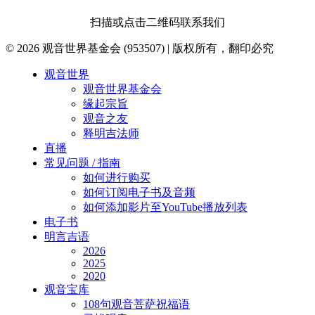
扫描或点击二维码联系我们
© 2026 观音世界基金会 (953507) | 版权所有，翻印必究
Close
观音世界
Menu
观音世界基金会
缘起宗旨
观音之友
释明吉法师
直播
常见问题 / 指南
如何进行购买
如何订阅电子书及音频
如何添加影片至YouTube播放列表
电子书
明言吉语
2026
2025
2020
观音宝库
108句观音菩萨祝福语