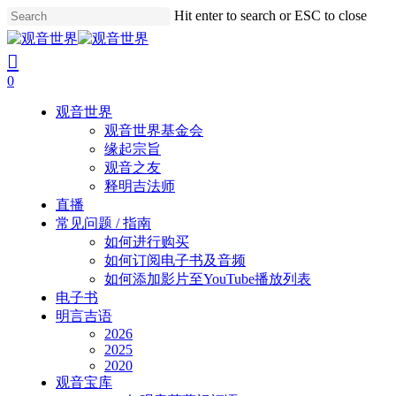
Skip
Hit enter to search or ESC to close
to
Close
main
Search
search
account
content
0
Menu
观音世界
观音世界基金会
缘起宗旨
观音之友
释明吉法师
直播
常见问题 / 指南
如何进行购买
如何订阅电子书及音频
如何添加影片至YouTube播放列表
电子书
明言吉语
2026
2025
2020
观音宝库