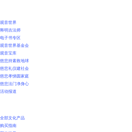
快速链接
观音世界
释明吉法师
电子书专区
观音世界基金会
观音宝库
慈悲持素救地球
慈悲礼仪建社会
慈悲孝悌圆家庭
慈悲法门净身心
活动报道
网上销售
全部文化产品
购买指南