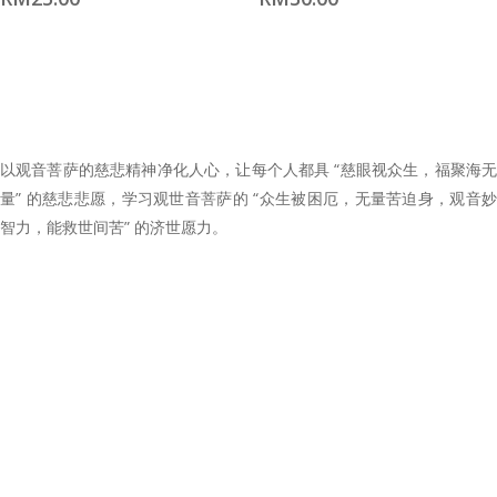
以观音菩萨的慈悲精神净化人心，让每个人都具 “慈眼视众生，福聚海无
量” 的慈悲悲愿，学习观世音菩萨的 “众生被困厄，无量苦迫身，观音妙
智力，能救世间苦” 的济世愿力。