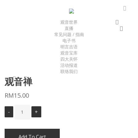
Skip
to
accou
main
search
观音世界
acco
content
直播
Close
Cart
常见问题 / 指南
Cart
电子书
明言吉语
Home
文化产品
书籍
观音禅
观音宝库
四大关怀
活动报道
联络我们
facebook
youtube
观音禅
RM
15.00
Add To Cart