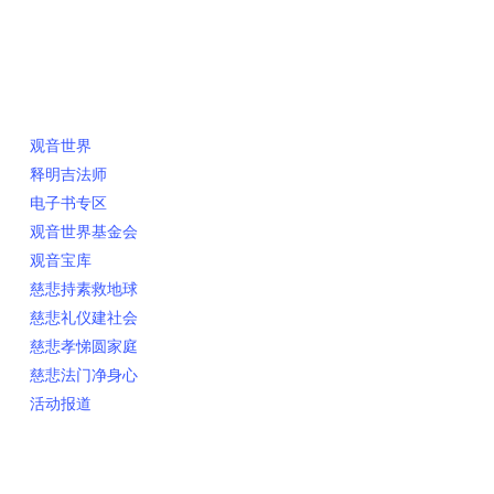
快速链接
观音世界
释明吉法师
电子书专区
观音世界基金会
观音宝库
慈悲持素救地球
慈悲礼仪建社会
慈悲孝悌圆家庭
慈悲法门净身心
活动报道
网上销售