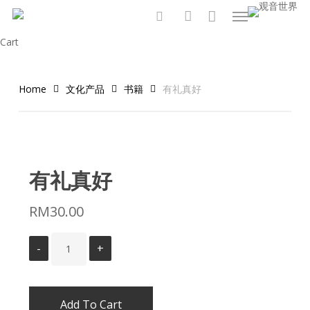
Menu
Skip
to
search
account
Close
Cart
main
Cart
content
Home
文化产品
书籍
有礼真好
有礼真好
RM
30.00
Add To Cart