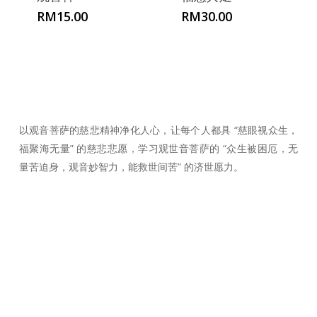
RM
15.00
RM
30.00
以观音菩萨的慈悲精神净化人心，让每个人都具 “慈眼视众生，
福聚海无量” 的慈悲悲愿，学习观世音菩萨的 “众生被困厄，无
量苦迫身，观音妙智力，能救世间苦” 的济世愿力。