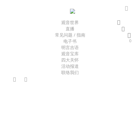
Skip
to
accou
main
search
观音世界
acco
content
直播
Close
Cart
常见问题 / 指南
Cart
电子书
0
明言吉语
Home
文化产品
书籍
智慧行愿
观音宝库
四大关怀
活动报道
联络我们
facebook
youtube