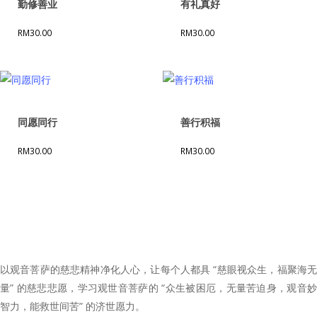
勤修善业
有礼真好
RM
30.00
RM
30.00
同愿同行
善行积福
RM
30.00
RM
30.00
以观音菩萨的慈悲精神净化人心，让每个人都具 “慈眼视众生，福聚海无
量” 的慈悲悲愿，学习观世音菩萨的 “众生被困厄，无量苦迫身，观音妙
智力，能救世间苦” 的济世愿力。