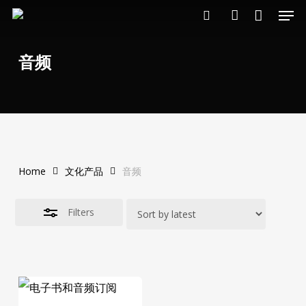
Close
Men
Skip
Cart
Cart
search
account
to
Close
main
Filters
音频
content
Home
文化产品
音频
Filters