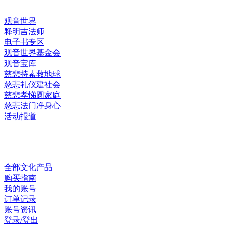
观音世界
释明吉法师
电子书专区
观音世界基金会
观音宝库
慈悲持素救地球
慈悲礼仪建社会
慈悲孝悌圆家庭
慈悲法门净身心
活动报道
网上销售
全部文化产品
购买指南
我的账号
订单记录
账号资讯
登录/登出