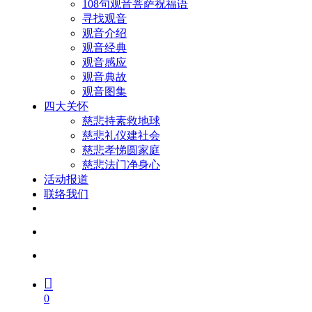
108句观音菩萨祝福语
寻找观音
观音介绍
观音经典
观音感应
观音典故
观音图集
四大关怀
慈悲持素救地球
慈悲礼仪建社会
慈悲孝悌圆家庭
慈悲法门净身心
活动报道
联络我们
facebook
youtube
search
account
0