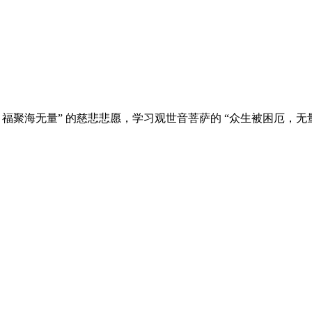
福聚海无量” 的慈悲悲愿，学习观世音菩萨的 “众生被困厄，无