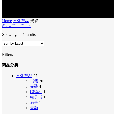
Home
文化产品
光碟
Show
Hide
Filters
Sorted
Showing all 4 results
by
latest
Filters
Close
商品分类
Filters
文化产品
27
书籍
20
光碟
4
唱诵机
1
电子书
1
石头
1
音频
1