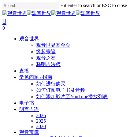
Skip
Hit enter to search or ESC to close
to
Close
main
Search
search
account
content
0
Menu
观音世界
观音世界基金会
缘起宗旨
观音之友
释明吉法师
直播
常见问题 / 指南
如何进行购买
如何订阅电子书及音频
如何添加影片至YouTube播放列表
电子书
明言吉语
2026
2025
2020
观音宝库