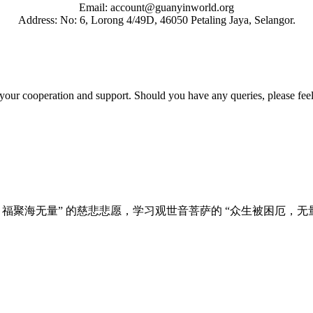
Email: account@guanyinworld.org
Address: No: 6, Lorong 4/49D, 46050 Petaling Jaya, Selangor.
our cooperation and support. Should you have any queries, please feel 
福聚海无量” 的慈悲悲愿，学习观世音菩萨的 “众生被困厄，无