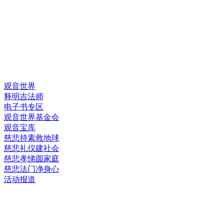
快速链接
观音世界
释明吉法师
电子书专区
观音世界基金会
观音宝库
慈悲持素救地球
慈悲礼仪建社会
慈悲孝悌圆家庭
慈悲法门净身心
活动报道
网上销售