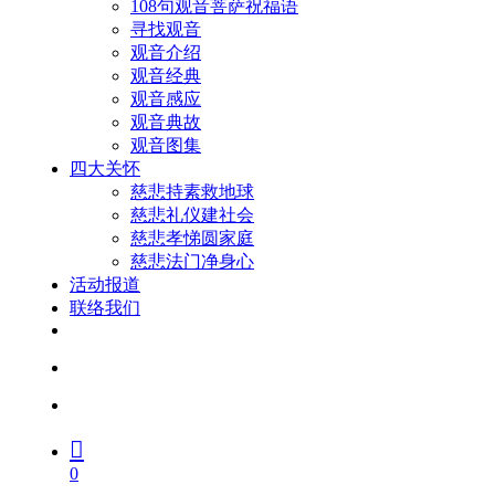
108句观音菩萨祝福语
寻找观音
观音介绍
观音经典
观音感应
观音典故
观音图集
四大关怀
慈悲持素救地球
慈悲礼仪建社会
慈悲孝悌圆家庭
慈悲法门净身心
活动报道
联络我们
facebook
youtube
search
account
0