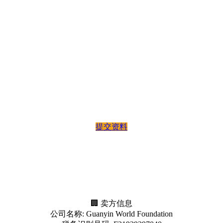
名称（个人或公司）
公司注册号 / 身份证号码 / 护照号码
税务识别号码 (TIN)
SST 注册号（如有）
地址、电子邮件及电话号码
 请确保所提供资料准确无误，以避免未来发票处理上的任何延
提交资料
🏢 卖方信息
公司名称: Guanyin World Foundation