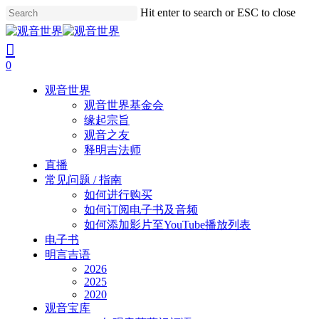
Skip
Hit enter to search or ESC to close
to
Close
main
Search
search
account
content
0
Menu
观音世界
观音世界基金会
缘起宗旨
观音之友
释明吉法师
直播
常见问题 / 指南
如何进行购买
如何订阅电子书及音频
如何添加影片至YouTube播放列表
电子书
明言吉语
2026
2025
2020
观音宝库