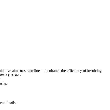
。
iative aims to streamline and enhance the efficiency of invoicing
laysia (IRBM).
site:
nt details: