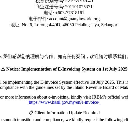
税务识别号码: F21939397040
商业注册号码: 201101025371
电话: +603-77818161
电子邮件: account@guanyinworld.org
地址: No: 6, Lorong 4/49D, 46050 Petaling Jaya, Selangor.
🙏 我们感谢您的理解与合作。如有任何疑问，欢迎随时联系我们
⚠️ Notice: Implementation of E-Invoicing System on 1st July 2025
be implementing the E-Invoice System effective 1st July 2025. This init
compliance with the guidelines set by the Inland Revenue Board of Ma
or more information about e-invoicing, kindly visit IRBM’s official web
https://www.hasil.gov.my/en/e-invoice/
📋 Client Information Update Required
a smooth transition and compliance, we kindly request the following clie