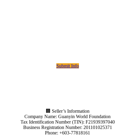
Name (Individual or Company)
Company Registration No. / NRIC No. / Passport No.
Tax Identification Number (TIN)
SST Registration Number (if applicable)
Address, Email & Contact Number
ure that your information is accurate to avoid any delays in future invo
Submit Info
🏢 Seller’s Information
Company Name: Guanyin World Foundation
Tax Identification Number (TIN): F21939397040
Business Registration Number: 201101025371
Phone: +603-77818161