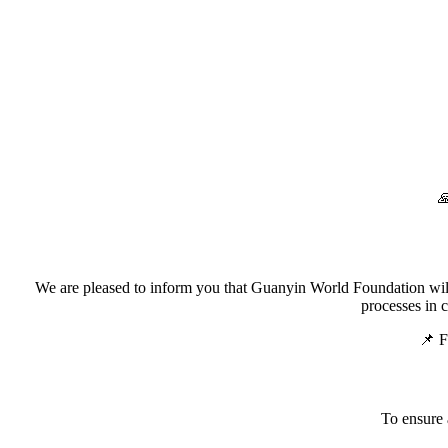
We are pleased to inform you that Guanyin World Foundation will 
processes in 
📌 F
To ensure 