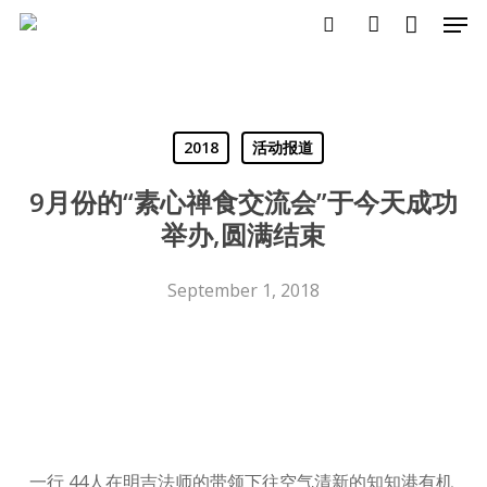
Close
Men
Skip
Cart
Cart
search
account
to
main
content
2018
活动报道
9月份的“素心禅食交流会”于今天成功
举办,圆满结束
September 1, 2018
一行 44人在明吉法师的带领下往空气清新的知知港有机