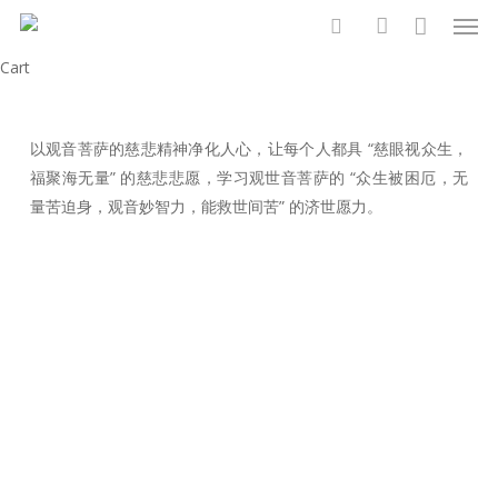
Men
Skip
to
search
account
Close
Cart
main
Cart
content
以观音菩萨的慈悲精神净化人心，让每个人都具 “慈眼视众生，
福聚海无量” 的慈悲悲愿，学习观世音菩萨的 “众生被困厄，无
量苦迫身，观音妙智力，能救世间苦” 的济世愿力。