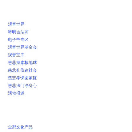
快速链接
观音世界
释明吉法师
电子书专区
观音世界基金会
观音宝库
慈悲持素救地球
慈悲礼仪建社会
慈悲孝悌圆家庭
慈悲法门净身心
活动报道
网上销售
全部文化产品