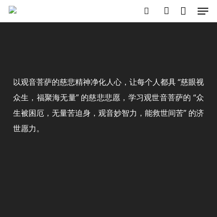
Close
Men
Skip
Cart
Cart
search
account
to
main
content
以观音菩萨的慈悲精神净化人心，让每个人都具 “慈眼视
众生，福聚海无量” 的慈悲悲愿，学习观世音菩萨的 “众
生被困厄，无量苦迫身，观音妙智力，能救世间苦” 的济
世愿力。