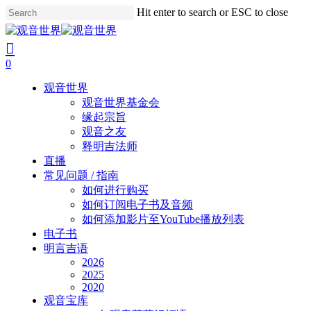
Skip
Hit enter to search or ESC to close
to
Close
main
Search
search
account
content
0
Menu
观音世界
观音世界基金会
缘起宗旨
观音之友
释明吉法师
直播
常见问题 / 指南
如何进行购买
如何订阅电子书及音频
如何添加影片至YouTube播放列表
电子书
明言吉语
2026
2025
2020
观音宝库