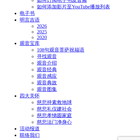
如何订阅电子书及音频
如何添加影片至YouTube播放列表
电子书
明言吉语
2026
2025
2020
观音宝库
108句观音菩萨祝福语
寻找观音
观音介绍
观音经典
观音感应
观音典故
观音图集
四大关怀
慈悲持素救地球
慈悲礼仪建社会
慈悲孝悌圆家庭
慈悲法门净身心
活动报道
联络我们