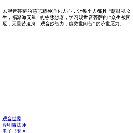
以观音菩萨的慈悲精神净化人心，让每个人都具 “慈眼视众
生，福聚海无量” 的慈悲悲愿，学习观世音菩萨的 “众生被困
厄，无量苦迫身，观音妙智力，能救世间苦” 的济世愿力。
快速链接
观音世界
释明吉法师
电子书专区