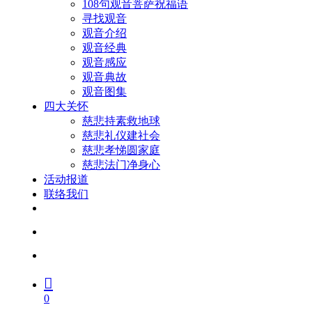
108句观音菩萨祝福语
寻找观音
观音介绍
观音经典
观音感应
观音典故
观音图集
四大关怀
慈悲持素救地球
慈悲礼仪建社会
慈悲孝悌圆家庭
慈悲法门净身心
活动报道
联络我们
facebook
youtube
search
account
0