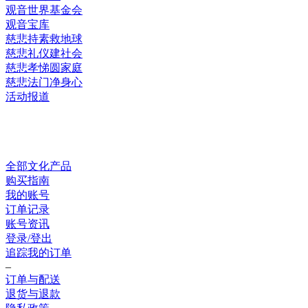
观音世界基金会
观音宝库
慈悲持素救地球
慈悲礼仪建社会
慈悲孝悌圆家庭
慈悲法门净身心
活动报道
网上销售
全部文化产品
购买指南
我的账号
订单记录
账号资讯
登录/登出
追踪我的订单
–
订单与配送
退货与退款