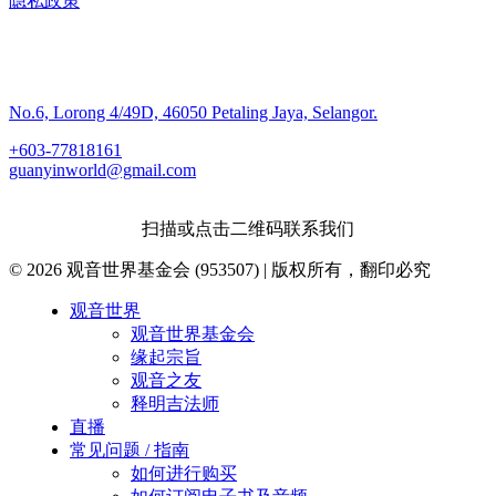
隐私政策
联系我们
No.6, Lorong 4/49D, 46050 Petaling Jaya, Selangor.
+603-77818161
guanyinworld@gmail.com
扫描或点击二维码联系我们
© 2026 观音世界基金会 (953507) | 版权所有，翻印必究
Close
观音世界
Menu
观音世界基金会
缘起宗旨
观音之友
释明吉法师
直播
常见问题 / 指南
如何进行购买