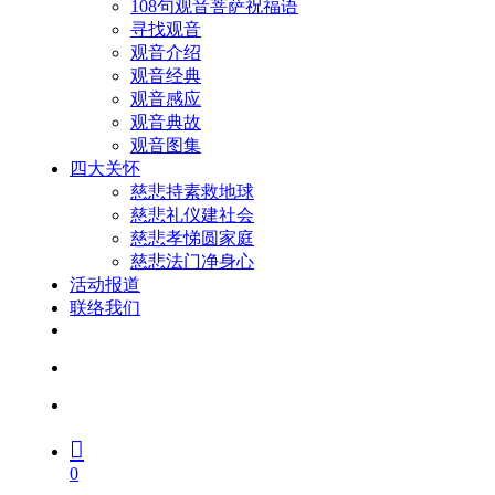
108句观音菩萨祝福语
寻找观音
观音介绍
观音经典
观音感应
观音典故
观音图集
四大关怀
慈悲持素救地球
慈悲礼仪建社会
慈悲孝悌圆家庭
慈悲法门净身心
活动报道
联络我们
facebook
youtube
search
account
0