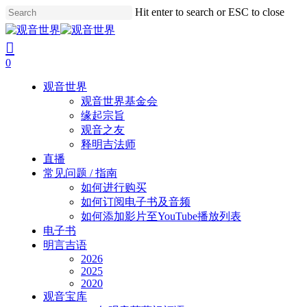
Skip
Hit enter to search or ESC to close
to
Close
main
Search
search
account
content
0
Menu
观音世界
观音世界基金会
缘起宗旨
观音之友
释明吉法师
直播
常见问题 / 指南
如何进行购买
如何订阅电子书及音频
如何添加影片至YouTube播放列表
电子书
明言吉语
2026
2025
2020
观音宝库