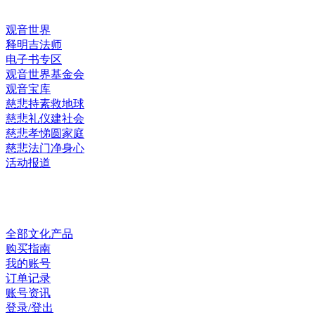
观音世界
释明吉法师
电子书专区
观音世界基金会
观音宝库
慈悲持素救地球
慈悲礼仪建社会
慈悲孝悌圆家庭
慈悲法门净身心
活动报道
网上销售
全部文化产品
购买指南
我的账号
订单记录
账号资讯
登录/登出