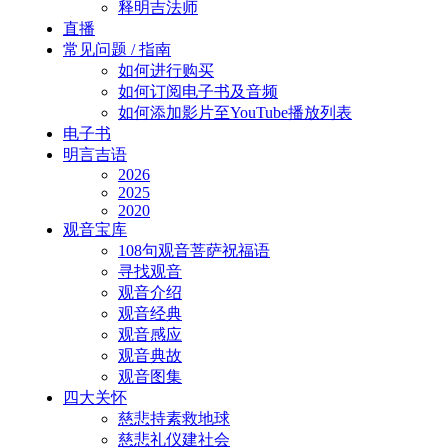
释明吉法师
直播
常见问题 / 指南
如何进行购买
如何订阅电子书及音频
如何添加影片至YouTube播放列表
电子书
明言吉语
2026
2025
2020
观音宝库
108句观音菩萨祝福语
寻找观音
观音介绍
观音经典
观音感应
观音典故
观音图集
四大关怀
慈悲持素救地球
慈悲礼仪建社会