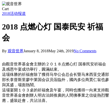
Close
Cart
Cart
2018
活动报道
2018 点燃心灯 国泰民安 祈福
会
By
观音世界
January 8, 2018
May 24th, 2019
No Comments
由觀音世界基金會主辦的２０１８点燃心灯 国泰民安祈福会
及感恩午宴成功舉行，圓滿結束。
這場殊勝的祈福會除了獲得马华公会总会长暨马来西亚交通部
部长拿督斯里廖中莱国会议员蒞臨外，國內多位商賈仁翁也參
與其盛，場面熱鬧。
這場宴開１０３桌的祈福會及午宴，同時也獲得一向來支持觀
音世界基金會創辦人明吉法師推廣的人間佛事業之信徒熱烈響
應，盛裝赴會，共沾法喜。