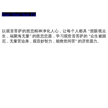
Share
Share
Share
Pin
以观音菩萨的慈悲精神净化人心，让每个人都具 “慈眼视众
生，福聚海无量” 的慈悲悲愿，学习观世音菩萨的 “众生被困
厄，无量苦迫身，观音妙智力，能救世间苦” 的济世愿力。
快速链接