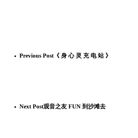
26169555_10155530901486339_8208661100661435392_n
26757046_10155532823376339_1209622674850444242_o
26229717_10155530901531339_7964620464606892350_n
26169510_10155530901581339_729344725903835851_n
26219951_10155530901636339_3342915324242486063_n
26231813_10155530901751339_59772350281995177_n
26229446_10155530901861339_6306925858754837830_n
26196425_10155530901981339_6927432770110846776_n
26195643_10155530902006339_2993781426812919193_n
Previous Post
《 身 心 灵 充 电 站 》
Next Post
观音之友 FUN 到沙滩去