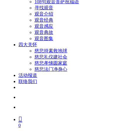
108句观音菩萨祝福语
寻找观音
观音介绍
观音经典
观音感应
观音典故
观音图集
四大关怀
慈悲持素救地球
慈悲礼仪建社会
慈悲孝悌圆家庭
慈悲法门净身心
活动报道
联络我们
facebook
youtube
search
account
0