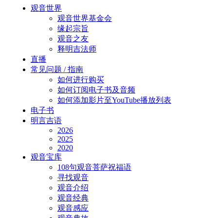
Close
观音世界
Menu
观音世界基金会
缘起宗旨
观音之友
释明吉法师
直播
常见问题 / 指南
如何进行购买
如何订阅电子书及音频
如何添加影片至YouTube播放列表
电子书
明言吉语
2026
2025
2020
观音宝库
108句观音菩萨祝福语
寻找观音
观音介绍
观音经典
观音感应