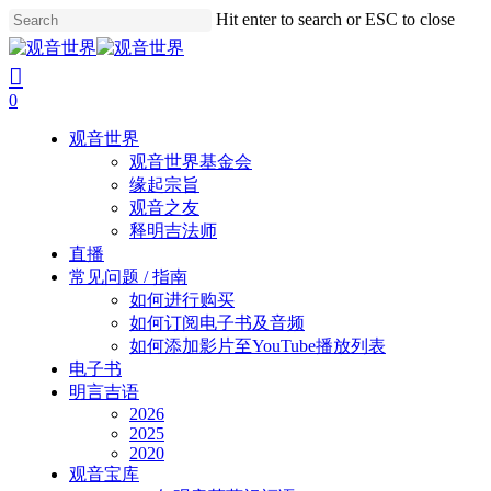
Skip
Hit enter to search or ESC to close
to
Close
main
Search
search
account
content
0
Menu
观音世界
观音世界基金会
缘起宗旨
观音之友
释明吉法师
直播
常见问题 / 指南
如何进行购买
如何订阅电子书及音频
如何添加影片至YouTube播放列表
电子书
明言吉语
2026
2025
2020
观音宝库