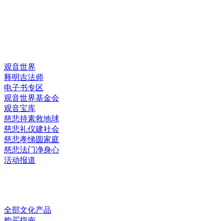
快速链接
观音世界
释明吉法师
电子书专区
观音世界基金会
观音宝库
慈悲持素救地球
慈悲礼仪建社会
慈悲孝悌圆家庭
慈悲法门净身心
活动报道
网上销售
全部文化产品
购买指南