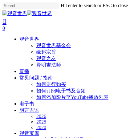
Skip
Hit enter to search or ESC to close
to
Close
main
Search
search
account
content
0
Menu
观音世界
观音世界基金会
缘起宗旨
观音之友
释明吉法师
直播
常见问题 / 指南
如何进行购买
如何订阅电子书及音频
如何添加影片至YouTube播放列表
电子书
明言吉语
2026
2025
2020
观音宝库