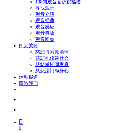
108句观音菩萨祝福语
寻找观音
观音介绍
观音经典
观音感应
观音典故
观音图集
四大关怀
慈悲持素救地球
慈悲礼仪建社会
慈悲孝悌圆家庭
慈悲法门净身心
活动报道
联络我们
facebook
youtube
search
account
0