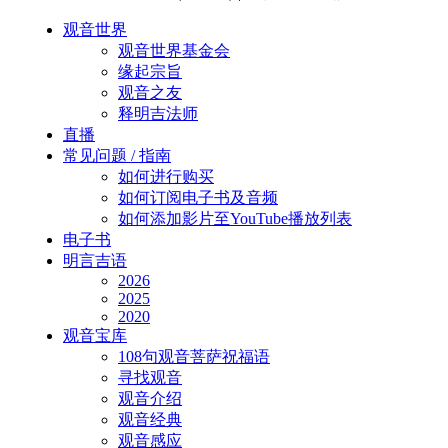
Close
观音世界
Menu
观音世界基金会
缘起宗旨
观音之友
释明吉法师
直播
常见问题 / 指南
如何进行购买
如何订阅电子书及音频
如何添加影片至YouTube播放列表
电子书
明言吉语
2026
2025
2020
观音宝库
108句观音菩萨祝福语
寻找观音
观音介绍
观音经典
观音感应