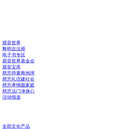
快速链接
观音世界
释明吉法师
电子书专区
观音世界基金会
观音宝库
慈悲持素救地球
慈悲礼仪建社会
慈悲孝悌圆家庭
慈悲法门净身心
活动报道
网上销售
全部文化产品