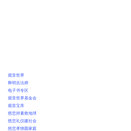
快速链接
观音世界
释明吉法师
电子书专区
观音世界基金会
观音宝库
慈悲持素救地球
慈悲礼仪建社会
慈悲孝悌圆家庭