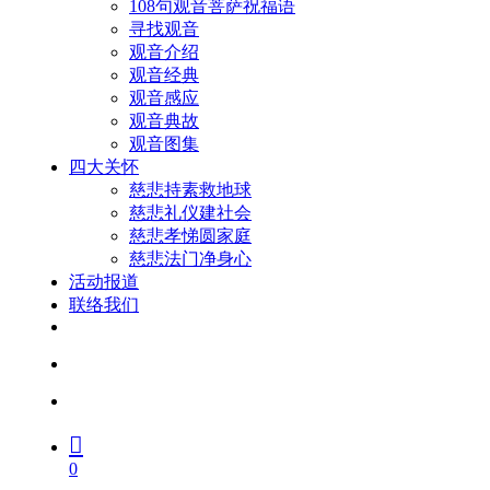
108句观音菩萨祝福语
寻找观音
观音介绍
观音经典
观音感应
观音典故
观音图集
四大关怀
慈悲持素救地球
慈悲礼仪建社会
慈悲孝悌圆家庭
慈悲法门净身心
活动报道
联络我们
facebook
youtube
search
account
0