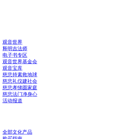
快速链接
观音世界
释明吉法师
电子书专区
观音世界基金会
观音宝库
慈悲持素救地球
慈悲礼仪建社会
慈悲孝悌圆家庭
慈悲法门净身心
活动报道
网上销售
全部文化产品
购买指南