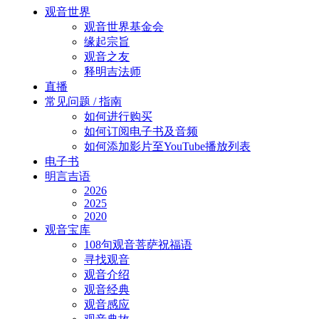
Close
观音世界
Menu
观音世界基金会
缘起宗旨
观音之友
释明吉法师
直播
常见问题 / 指南
如何进行购买
如何订阅电子书及音频
如何添加影片至YouTube播放列表
电子书
明言吉语
2026
2025
2020
观音宝库
108句观音菩萨祝福语
寻找观音
观音介绍
观音经典
观音感应