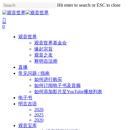
Skip
Hit enter to search or ESC to close
to
Close
main
Search
search
account
content
0
Menu
观音世界
观音世界基金会
缘起宗旨
观音之友
释明吉法师
直播
常见问题 / 指南
如何进行购买
如何订阅电子书及音频
如何添加影片至YouTube播放列表
电子书
明言吉语
2026
2025
2020
观音宝库