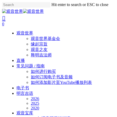
Skip
Hit enter to search or ESC to close
to
Close
main
Search
search
account
content
0
Menu
观音世界
观音世界基金会
缘起宗旨
观音之友
释明吉法师
直播
常见问题 / 指南
如何进行购买
如何订阅电子书及音频
如何添加影片至YouTube播放列表
电子书
明言吉语
2026
2025
2020
观音宝库