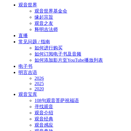
Close
观音世界
Menu
观音世界基金会
缘起宗旨
观音之友
释明吉法师
直播
常见问题 / 指南
如何进行购买
如何订阅电子书及音频
如何添加影片至YouTube播放列表
电子书
明言吉语
2026
2025
2020
观音宝库
108句观音菩萨祝福语
寻找观音
观音介绍
观音经典
观音感应