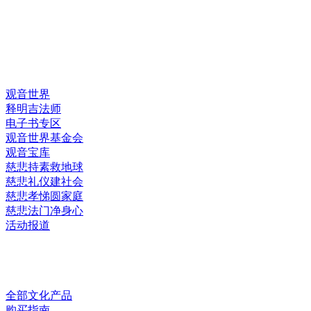
快速链接
观音世界
释明吉法师
电子书专区
观音世界基金会
观音宝库
慈悲持素救地球
慈悲礼仪建社会
慈悲孝悌圆家庭
慈悲法门净身心
活动报道
网上销售
全部文化产品
购买指南