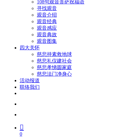
108句观音菩萨祝福语
寻找观音
观音介绍
观音经典
观音感应
观音典故
观音图集
四大关怀
慈悲持素救地球
慈悲礼仪建社会
慈悲孝悌圆家庭
慈悲法门净身心
活动报道
联络我们
facebook
youtube
search
account
0