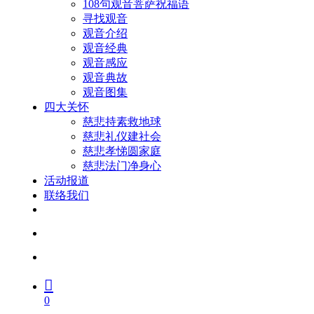
108句观音菩萨祝福语
寻找观音
观音介绍
观音经典
观音感应
观音典故
观音图集
四大关怀
慈悲持素救地球
慈悲礼仪建社会
慈悲孝悌圆家庭
慈悲法门净身心
活动报道
联络我们
facebook
youtube
search
account
0