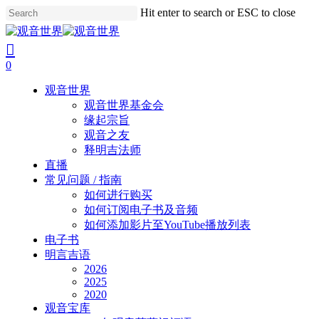
Skip
Hit enter to search or ESC to close
to
Close
main
Search
search
account
content
0
Menu
观音世界
观音世界基金会
缘起宗旨
观音之友
释明吉法师
直播
常见问题 / 指南
如何进行购买
如何订阅电子书及音频
如何添加影片至YouTube播放列表
电子书
明言吉语
2026
2025
2020
观音宝库