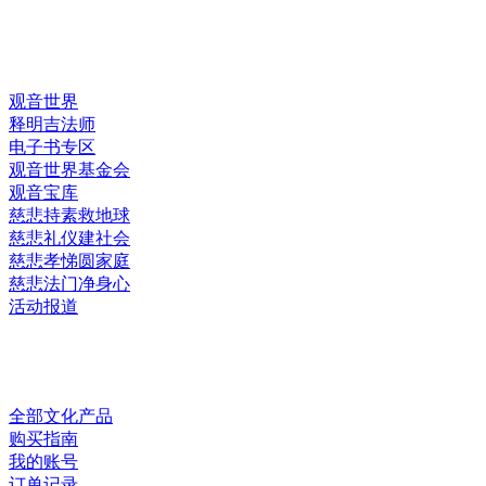
快速链接
观音世界
释明吉法师
电子书专区
观音世界基金会
观音宝库
慈悲持素救地球
慈悲礼仪建社会
慈悲孝悌圆家庭
慈悲法门净身心
活动报道
网上销售
全部文化产品
购买指南
我的账号
订单记录