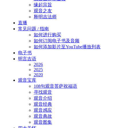
缘起宗旨
观音之友
释明吉法师
直播
常见问题 / 指南
如何进行购买
如何订阅电子书及音频
如何添加影片至YouTube播放列表
电子书
明言吉语
2026
2025
2020
观音宝库
108句观音菩萨祝福语
寻找观音
观音介绍
观音经典
观音感应
观音典故
观音图集