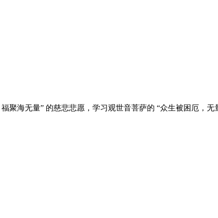
福聚海无量” 的慈悲悲愿，学习观世音菩萨的 “众生被困厄，无