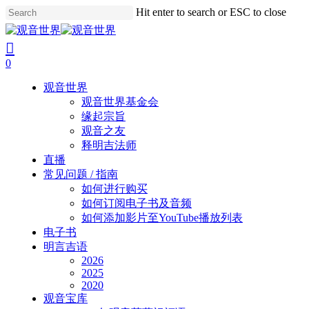
Skip
Hit enter to search or ESC to close
to
Close
main
Search
search
account
content
0
Menu
观音世界
观音世界基金会
缘起宗旨
观音之友
释明吉法师
直播
常见问题 / 指南
如何进行购买
如何订阅电子书及音频
如何添加影片至YouTube播放列表
电子书
明言吉语
2026
2025
2020
观音宝库