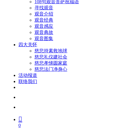
108句观音菩萨祝福语
寻找观音
观音介绍
观音经典
观音感应
观音典故
观音图集
四大关怀
慈悲持素救地球
慈悲礼仪建社会
慈悲孝悌圆家庭
慈悲法门净身心
活动报道
联络我们
facebook
youtube
search
account
0