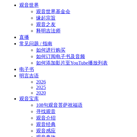
Close
观音世界
Menu
观音世界基金会
缘起宗旨
观音之友
释明吉法师
直播
常见问题 / 指南
如何进行购买
如何订阅电子书及音频
如何添加影片至YouTube播放列表
电子书
明言吉语
2026
2025
2020
观音宝库
108句观音菩萨祝福语
寻找观音
观音介绍
观音经典
观音感应