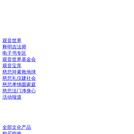
快速链接
观音世界
释明吉法师
电子书专区
观音世界基金会
观音宝库
慈悲持素救地球
慈悲礼仪建社会
慈悲孝悌圆家庭
慈悲法门净身心
活动报道
网上销售
全部文化产品
购买指南