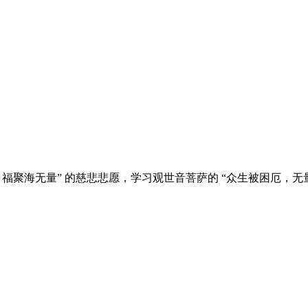
福聚海无量” 的慈悲悲愿，学习观世音菩萨的 “众生被困厄，无