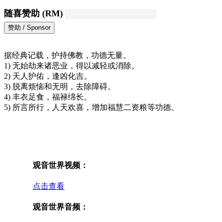
随喜赞助 (RM)
据经典记载，护持佛教，功德无量。
1) 无始劫来诸恶业，得以减轻或消除。
2) 天人护佑，逢凶化吉。
3) 脱离烦恼和无明，去除障碍。
4) 丰衣足食，福禄绵长。
5) 所言所行，人天欢喜，增加福慧二资粮等功德。
观音世界视频：
点击查看
观音世界音频：