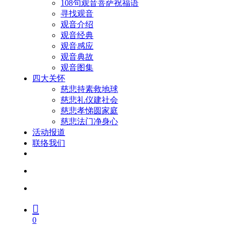
108句观音菩萨祝福语
寻找观音
观音介绍
观音经典
观音感应
观音典故
观音图集
四大关怀
慈悲持素救地球
慈悲礼仪建社会
慈悲孝悌圆家庭
慈悲法门净身心
活动报道
联络我们
facebook
youtube
search
account
0