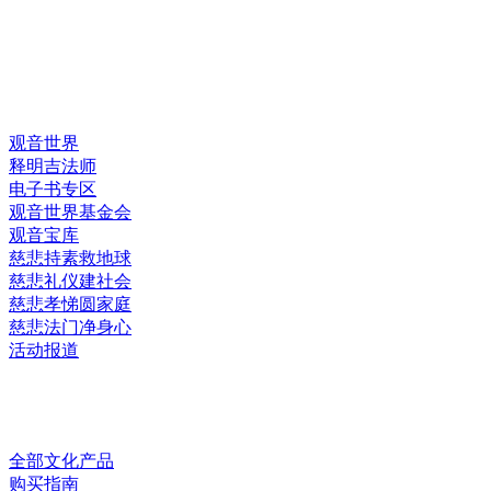
快速链接
观音世界
释明吉法师
电子书专区
观音世界基金会
观音宝库
慈悲持素救地球
慈悲礼仪建社会
慈悲孝悌圆家庭
慈悲法门净身心
活动报道
网上销售
全部文化产品
购买指南