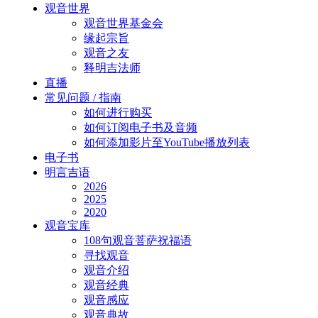
Close
观音世界
Menu
观音世界基金会
缘起宗旨
观音之友
释明吉法师
直播
常见问题 / 指南
如何进行购买
如何订阅电子书及音频
如何添加影片至YouTube播放列表
电子书
明言吉语
2026
2025
2020
观音宝库
108句观音菩萨祝福语
寻找观音
观音介绍
观音经典
观音感应
观音典故