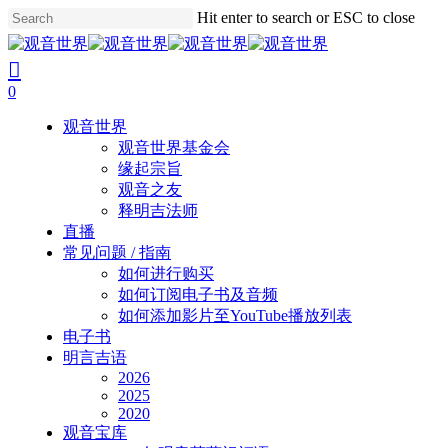
Skip
Hit enter to search or ESC to close
to
Close
main
Search
search
account
content
0
Menu
观音世界
观音世界基金会
缘起宗旨
观音之友
释明吉法师
直播
常见问题 / 指南
如何进行购买
如何订阅电子书及音频
如何添加影片至YouTube播放列表
电子书
明言吉语
2026
2025
2020
观音宝库