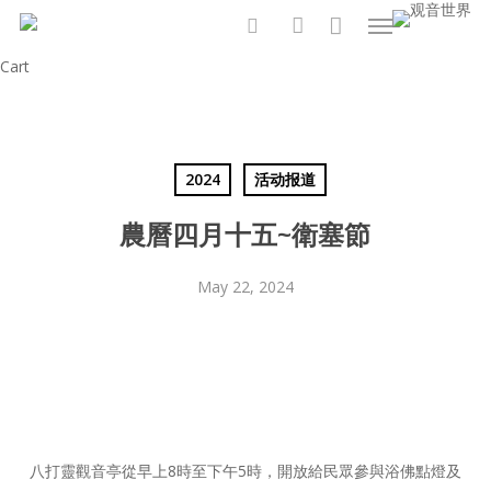
Menu
Skip
to
search
account
Close
Cart
main
Cart
content
2024
活动报道
農曆四月十五~衛塞節
May 22, 2024
八打靈觀音亭從早上8時至下午5時，開放給民眾參與浴佛點燈及