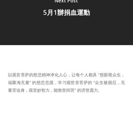
Next Post
5月1辦捐血運動
以观音菩萨的慈悲精神净化人心，让每个人都具 “慈眼视众生，
福聚海无量” 的慈悲悲愿，学习观世音菩萨的 “众生被困厄，无
量苦迫身，观音妙智力，能救世间苦” 的济世愿力。