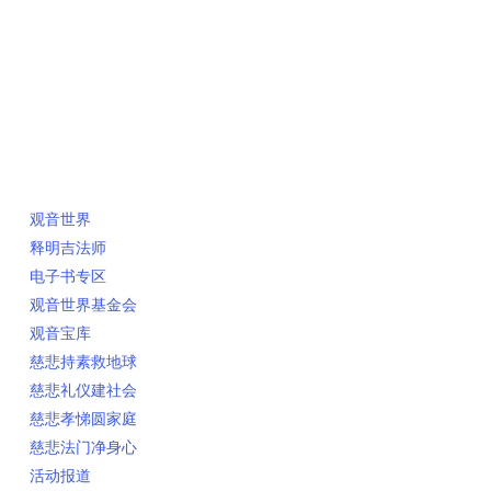
快速链接
观音世界
释明吉法师
电子书专区
观音世界基金会
观音宝库
慈悲持素救地球
慈悲礼仪建社会
慈悲孝悌圆家庭
慈悲法门净身心
活动报道