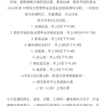
祈福、參觀佛教文物與資訊展、素食結緣、觀音亭福利基金
2024年度 中學與大學獎學金及善款頒發典禮等活動，一同憶念
偉大的佛陀日，共慶佛誕、共沾法喜。
當天共有8大項活動：
1. 浴佛祈福：早上8至下午5時
2. 觀音亭福利基金獎學金與善款頒發：早上9時至中午12時
3. 素食結緣：早上8至下午2時
4. 瞻仰佛陀舍利子：早上9時至下午4時
5. 花藝展：早上9時至下午4時
6. 抄心經：早上9至下午2時
7. 佛陀資訊展：早上9至下午2時
8. 義賣會：早上9至下午2時
📣另加2項比賽活動，歡迎出席者踴躍參與：
👉遇見觀音亭之美攝影比賽
👉抄《心經》之美比賽
今天是佛陀降生、成道、涅槃，三期同一慶殊勝的大日子，許多
佛教徒攜老帶小，人潮絡繹不絕湧到八打靈觀音亭浴沸祈福，祈