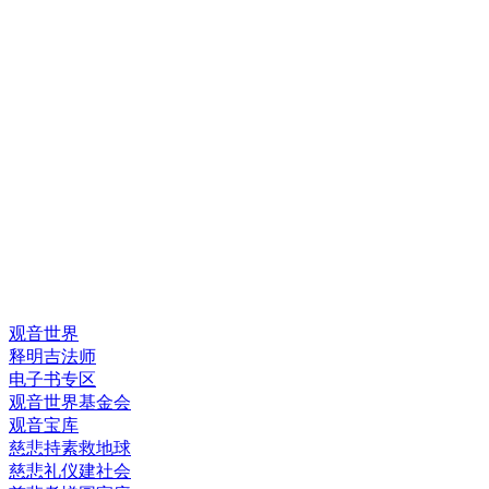
快速链接
观音世界
释明吉法师
电子书专区
观音世界基金会
观音宝库
慈悲持素救地球
慈悲礼仪建社会