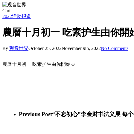
Close
Cart
Cart
2022
活动报道
農曆十月初一 吃素护生由你開
By
观音世界
October 25, 2022
November 9th, 2022
No Comments
農曆十月初一 吃素护生由你開始☺️
311525879_10159673111596339_3567130764197974403_n
(1)
311565733_10159673111676339_8308540964958739679_n
(1)
311570906_10159673111981339_8967163995967193160_n
(1)
311581012_10159673111936339_7220016813780430167_n
(1)
311620512_10159673111831339_5353410840845850308_n
(1)
312084007_10159673111721339_6766487492029093350_n
(1)
Previous Post
“不忘初心”李金财书法义展 每