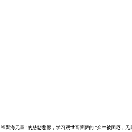
福聚海无量” 的慈悲悲愿，学习观世音菩萨的 “众生被困厄，无