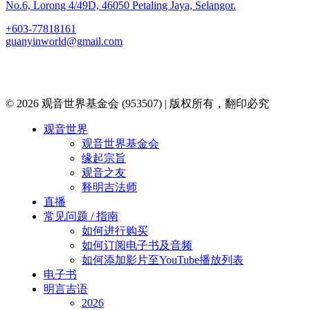
No.6, Lorong 4/49D, 46050 Petaling Jaya, Selangor.
+603-77818161
guanyinworld@gmail.com
© 2026 观音世界基金会 (953507) | 版权所有，翻印必究
Close
观音世界
Menu
观音世界基金会
缘起宗旨
观音之友
释明吉法师
直播
常见问题 / 指南
如何进行购买
如何订阅电子书及音频
如何添加影片至YouTube播放列表
电子书
明言吉语
2026