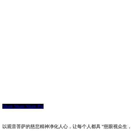
Share
Share
Share
Pin
以观音菩萨的慈悲精神净化人心，让每个人都具 “慈眼视众生，