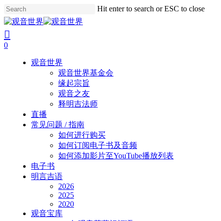
Skip
Hit enter to search or ESC to close
to
Close
main
Search
search
account
content
0
Menu
观音世界
观音世界基金会
缘起宗旨
观音之友
释明吉法师
直播
常见问题 / 指南
如何进行购买
如何订阅电子书及音频
如何添加影片至YouTube播放列表
电子书
明言吉语
2026
2025
2020
观音宝库