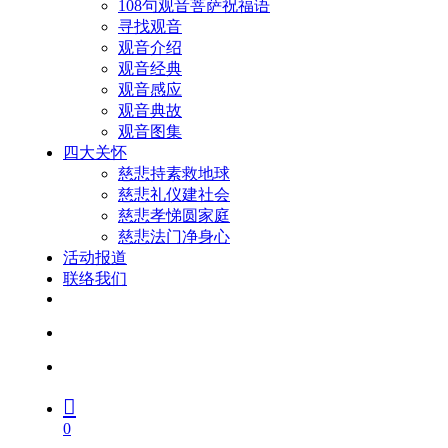
108句观音菩萨祝福语
寻找观音
观音介绍
观音经典
观音感应
观音典故
观音图集
四大关怀
慈悲持素救地球
慈悲礼仪建社会
慈悲孝悌圆家庭
慈悲法门净身心
活动报道
联络我们
facebook
youtube
search
account
0