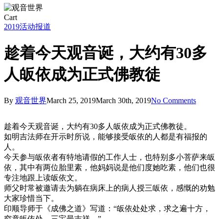
Close
Cart
Cart
2019
活动报道
趁着今天观音诞，大约有30多
人皈依成为正式佛教徒
By
观音世界
March 25, 2019
March 30th, 2019
No Comments
趁着今天观音诞，大约有30多人皈依成为正式佛教徒。
如明吉法师在开示时所说，能够接受皈依的人都是有福报的
人。
今天参与皈依者有特地请假的工作人士，也特别多小菩萨来皈
依，其中有两位胎里素，他妈妈说是他们度她吃素，他们也很
专注地跟上读皈依文。
师父时常被邀请去为躺在病床上的病人授三皈依，感慨的劝勉
大家珍惜当下。
印顺导师于《成佛之道》写道：“皈依处处求，求之遍十方，
究竟皈依处，三宝最吉祥。”