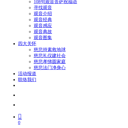
108句观音菩萨祝福语
寻找观音
观音介绍
观音经典
观音感应
观音典故
观音图集
四大关怀
慈悲持素救地球
慈悲礼仪建社会
慈悲孝悌圆家庭
慈悲法门净身心
活动报道
联络我们
facebook
youtube
search
account
0