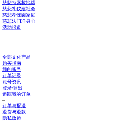
慈悲持素救地球
慈悲礼仪建社会
慈悲孝悌圆家庭
慈悲法门净身心
活动报道
网上销售
全部文化产品
购买指南
我的账号
订单记录
账号资讯
登录/登出
追踪我的订单
–
订单与配送
退货与退款
隐私政策
联系我们