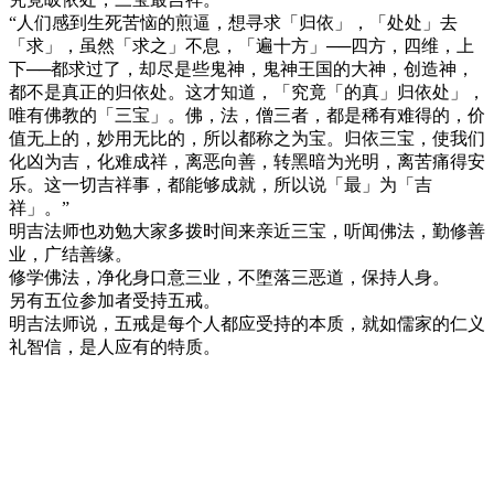
“人们感到生死苦恼的煎逼，想寻求「归依」，「处处」去
「求」，虽然「求之」不息，「遍十方」──四方，四维，上
下──都求过了，却尽是些鬼神，鬼神王国的大神，创造神，
都不是真正的归依处。这才知道，「究竟「的真」归依处」，
唯有佛教的「三宝」。佛，法，僧三者，都是稀有难得的，价
值无上的，妙用无比的，所以都称之为宝。归依三宝，使我们
化凶为吉，化难成祥，离恶向善，转黑暗为光明，离苦痛得安
乐。这一切吉祥事，都能够成就，所以说「最」为「吉
祥」。”
明吉法师也劝勉大家多拨时间来亲近三宝，听闻佛法，勤修善
业，广结善缘。
修学佛法，净化身口意三业，不堕落三恶道，保持人身。
另有五位参加者受持五戒。
明吉法师说，五戒是每个人都应受持的本质，就如儒家的仁义
礼智信，是人应有的特质。
观
观
音
观
音
诞-06
观
音
诞-04
观
音
诞-03