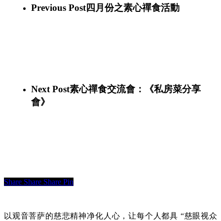
Previous Post
四月份之素心禪食活動
音
诞-02
诞-01
Next Post
素心禪食交流會：《私房菜分享
會》
Share
Share
Share
Pin
以观音菩萨的慈悲精神净化人心，让每个人都具 “慈眼视众