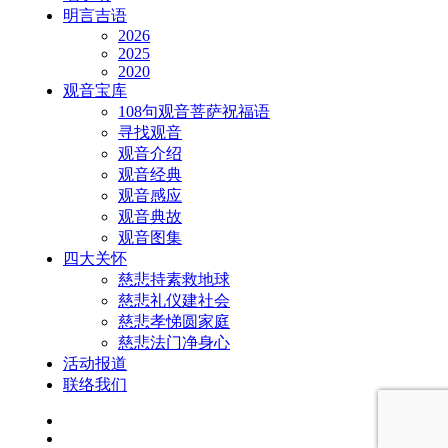
明言吉语
2026
2025
2020
观音宝库
108句观音菩萨祝福语
寻找观音
观音介绍
观音经典
观音感应
观音典故
观音图集
四大关怀
慈悲持素救地球
慈悲礼仪建社会
慈悲孝悌圆家庭
慈悲法门净身心
活动报道
联络我们
facebook
youtube