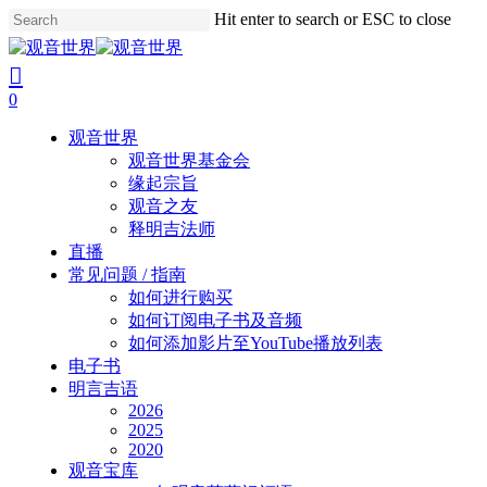
Skip
Hit enter to search or ESC to close
to
Close
main
Search
search
account
content
0
Menu
观音世界
观音世界基金会
缘起宗旨
观音之友
释明吉法师
直播
常见问题 / 指南
如何进行购买
如何订阅电子书及音频
如何添加影片至YouTube播放列表
电子书
明言吉语
2026
2025
2020
观音宝库