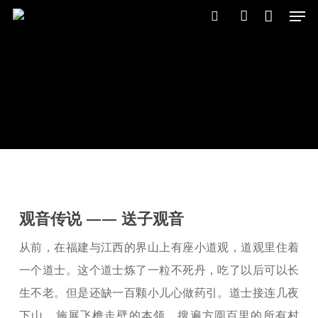
Close
Men
Skip
Cart
Cart
search
account
to
main
content
观音传说 —— 送子观音
从前，在福建与江西的界山上有座小道观，道观里住着
一个道士。这个道士炼了一粒不死丹，吃了以后可以长
生不老。但是还缺一百颗小儿心做药引。道士接连几夜
下山，施展飞檐走壁的本领，搜遍方圆百里的所有村