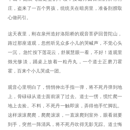
庄，盗来了一百个男孩，统统关在暗房里，准备剖膛取
心做药引。
这天夜里，刚在泉州造好洛阳桥的观音菩萨回普陀山，
路过那座道观，忽然听见众多小儿的哭喊声，不觉心头
一沉， 急忙按下莲花云，舒展慧眼一看，不好！道观里
烛光惨淡，踊桌上放着一粒丹丸，一个道士正磨刀霍
霍，百来个小儿哭成一团。
观音心里明白了，悄悄伸出手指一弹，将不死丹弹到地
上，骨碌碌从道士面前滚了过去。道士一愣，慌忙爬一
地上去捡。不料，不死丹一触即滚，弄得他手忙脚乱。
这样滚滚爬爬，爬爬滚滚，一直滚爬到室外，眼看就要
到手，突然一阵清风，将不死丹吹得无影无踪。道士悔