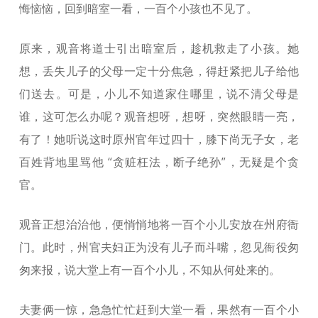
悔恼恼，回到暗室一看，一百个小孩也不见了。
原来，观音将道士引出暗室后，趁机救走了小孩。她
想，丢失儿子的父母一定十分焦急，得赶紧把儿子给他
们送去。可是，小儿不知道家住哪里，说不清父母是
谁，这可怎么办呢？观音想呀，想呀，突然眼睛一亮，
有了！她听说这时原州官年过四十，膝下尚无子女，老
百姓背地里骂他 “贪赃枉法，断子绝孙”，无疑是个贪
官。
观音正想治治他，便悄悄地将一百个小儿安放在州府衙
门。此时，州官夫妇正为没有儿子而斗嘴，忽见衙役匆
匆来报，说大堂上有一百个小儿，不知从何处来的。
夫妻俩一惊，急急忙忙赶到大堂一看，果然有一百个小