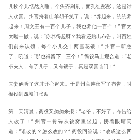
儿挨个儿恬然入睡，个头齐刷刷，面孔红彤彤，煞是讨
人欢喜。州官捋着山羊胡子笑了，说：“养起来，统统养
起来！周文王有一百个儿子，我也养他一百个！” 官太
太嘴一撇，说：“你养得起呀？我看还贴出布告，叫百姓
们前来认领，每个小儿交十两雪花银！” 州官一听急
了，吼道：“那也得留下二三个！” 衙役马上迎合道：“老
爷夫人，有了儿子，又有银子，真是双喜临门！”
夫妻俩听了这才开心起来。于是州官连夜写了布告，叫
衙役到四城门张贴。
第二天清晨，衙役又匆匆来报：“老爷，不好了，布告给
人改了！” 州官一骨碌从被窝里坐起，愣着眼睛问
道：“谁改的？怎么改的？” 衙役回答说：“改成这么四