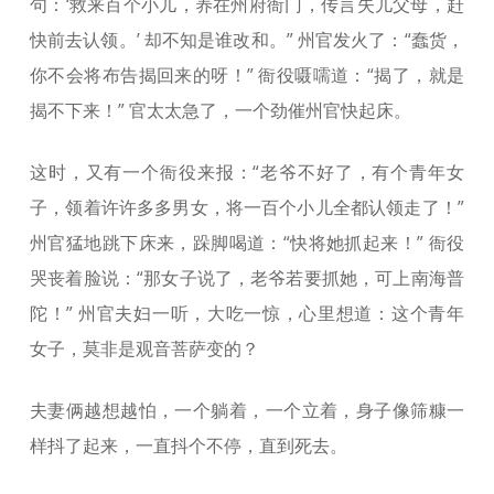
句：‘救来百个小儿，养在州府衙门，传言失儿父母，赶
快前去认领。’ 却不知是谁改和。” 州官发火了：“蠢货，
你不会将布告揭回来的呀！” 衙役嗫嚅道：“揭了，就是
揭不下来！” 官太太急了，一个劲催州官快起床。
这时，又有一个衙役来报：“老爷不好了，有个青年女
子，领着许许多多男女，将一百个小儿全都认领走了！”
州官猛地跳下床来，跺脚喝道：“快将她抓起来！” 衙役
哭丧着脸说：“那女子说了，老爷若要抓她，可上南海普
陀！” 州官夫妇一听，大吃一惊，心里想道：这个青年
女子，莫非是观音菩萨变的？
夫妻俩越想越怕，一个躺着，一个立着，身子像筛糠一
样抖了起来，一直抖个不停，直到死去。