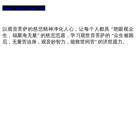
Share
Share
Share
Pin
以观音菩萨的慈悲精神净化人心，让每个人都具 “慈眼视众
生，福聚海无量” 的慈悲悲愿，学习观世音菩萨的 “众生被困
厄，无量苦迫身，观音妙智力，能救世间苦” 的济世愿力。
快速链接