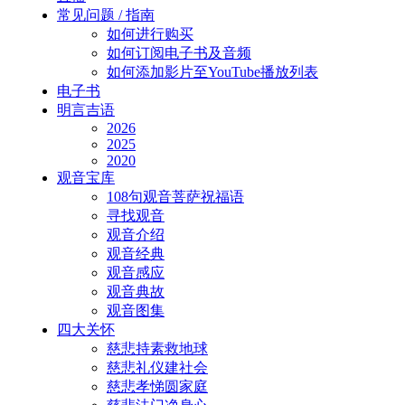
常见问题 / 指南
如何进行购买
如何订阅电子书及音频
如何添加影片至YouTube播放列表
电子书
明言吉语
2026
2025
2020
观音宝库
108句观音菩萨祝福语
寻找观音
观音介绍
观音经典
观音感应
观音典故
观音图集
四大关怀
慈悲持素救地球
慈悲礼仪建社会
慈悲孝悌圆家庭