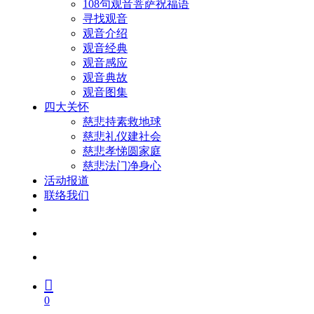
108句观音菩萨祝福语
寻找观音
观音介绍
观音经典
观音感应
观音典故
观音图集
四大关怀
慈悲持素救地球
慈悲礼仪建社会
慈悲孝悌圆家庭
慈悲法门净身心
活动报道
联络我们
facebook
youtube
search
account
0