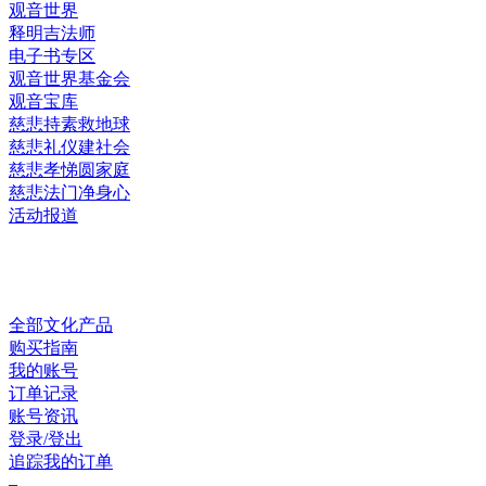
观音世界
释明吉法师
电子书专区
观音世界基金会
观音宝库
慈悲持素救地球
慈悲礼仪建社会
慈悲孝悌圆家庭
慈悲法门净身心
活动报道
网上销售
全部文化产品
购买指南
我的账号
订单记录
账号资讯
登录/登出
追踪我的订单
–