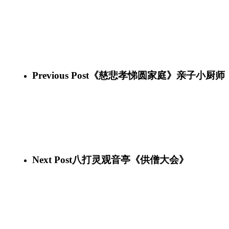
BookFest_Malaysia_2016_008
BookFest_Malaysia_2016_017
BookFest_Malaysia_2016_022
BookFest_Malaysia_2016_032
BookFest_Malaysia_2016_027
BookFest_Malaysia_2016_012
BookFest_Malaysia_2016_009
Previous Post
《慈悲孝悌圆家庭》亲子小厨师
Next Post
八打灵观音亭《供僧大会》