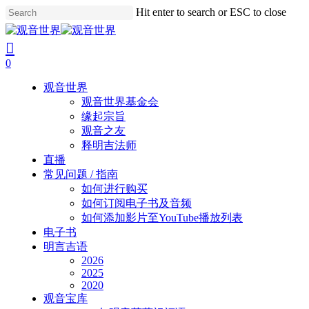
Skip
Hit enter to search or ESC to close
to
Close
main
Search
search
account
content
0
Menu
观音世界
观音世界基金会
缘起宗旨
观音之友
释明吉法师
直播
常见问题 / 指南
如何进行购买
如何订阅电子书及音频
如何添加影片至YouTube播放列表
电子书
明言吉语
2026
2025
2020
观音宝库