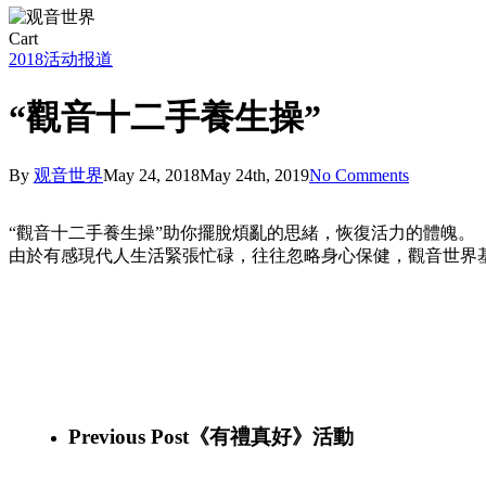
Close
Cart
Cart
2018
活动报道
“觀音十二手養生操”
By
观音世界
May 24, 2018
May 24th, 2019
No Comments
“觀音十二手養生操”助你擺脫煩亂的思緒，恢復活力的體魄。
由於有感現代人生活緊張忙碌，往往忽略身心保健，觀音世界基
34133611_10155902124316339_6369386579563118592_o
34412927_10155902124296339_5325785229728677888_o
34274625_10155902124551339_2708048704866091008_o
34319458_10155902124486339_3524858348199477248_o
34121950_10155902213966339_4467326077345202176_o
34089306_10155902163206339_3420026292517470208_o
Previous Post
《有禮真好》活動