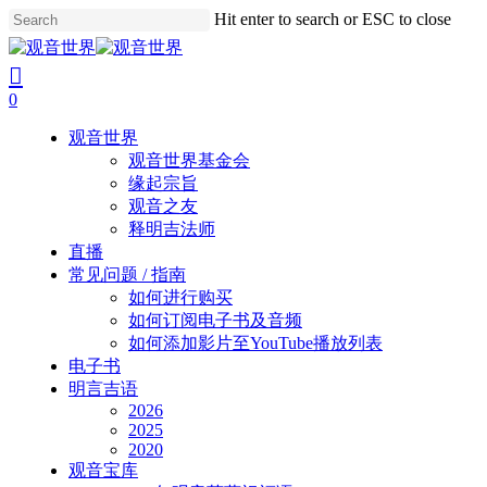
Skip
Hit enter to search or ESC to close
to
Close
main
Search
search
account
content
0
Menu
观音世界
观音世界基金会
缘起宗旨
观音之友
释明吉法师
直播
常见问题 / 指南
如何进行购买
如何订阅电子书及音频
如何添加影片至YouTube播放列表
电子书
明言吉语
2026
2025
2020
观音宝库