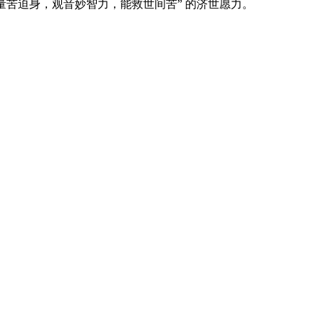
量苦迫身，观音妙智力，能救世间苦” 的济世愿力。