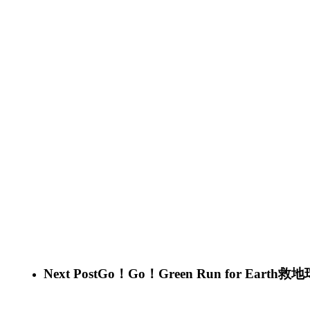
Next Post
Go！Go！Green Run for Earth