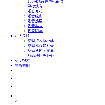
108句观音菩萨祝福语
寻找观音
观音介绍
观音经典
观音感应
观音典故
观音图集
四大关怀
慈悲持素救地球
慈悲礼仪建社会
慈悲孝悌圆家庭
慈悲法门净身心
活动报道
联络我们
facebook
youtube
search
account
0