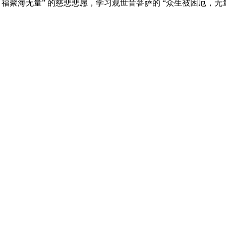
福聚海无量” 的慈悲悲愿，学习观世音菩萨的 “众生被困厄，无