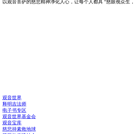
以观音菩萨的慈悲精神净化人心，让每个人都具 “慈眼视众生，
快速链接
观音世界
释明吉法师
电子书专区
观音世界基金会
观音宝库
慈悲持素救地球