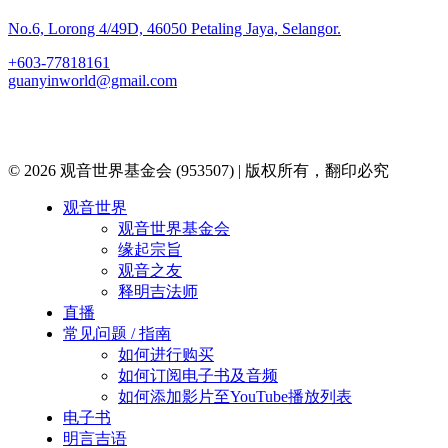
No.6, Lorong 4/49D, 46050 Petaling Jaya, Selangor.
+603-77818161
guanyinworld@gmail.com
© 2026 观音世界基金会 (953507) | 版权所有，翻印必究
Close
观音世界
Menu
观音世界基金会
缘起宗旨
观音之友
释明吉法师
直播
常见问题 / 指南
如何进行购买
如何订阅电子书及音频
如何添加影片至YouTube播放列表
电子书
明言吉语