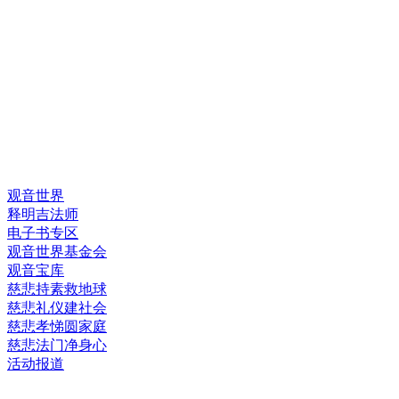
快速链接
观音世界
释明吉法师
电子书专区
观音世界基金会
观音宝库
慈悲持素救地球
慈悲礼仪建社会
慈悲孝悌圆家庭
慈悲法门净身心
活动报道