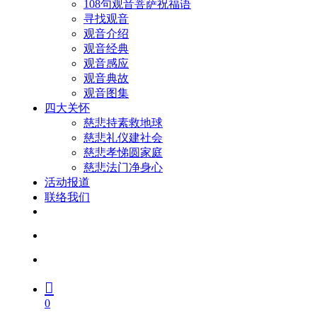
108句观音菩萨祝福语
寻找观音
观音介绍
观音经典
观音感应
观音典故
观音图集
四大关怀
慈悲持素救地球
慈悲礼仪建社会
慈悲孝悌圆家庭
慈悲法门净身心
活动报道
联络我们
facebook
youtube
search
account
0