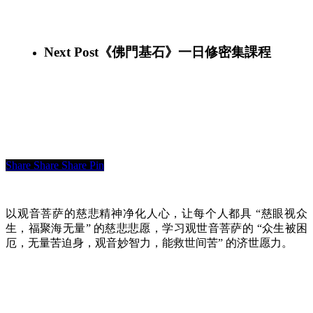
Next Post
《佛門基石》一日修密集課程
Share
Share
Share
Pin
以观音菩萨的慈悲精神净化人心，让每个人都具 “慈眼视众
生，福聚海无量” 的慈悲悲愿，学习观世音菩萨的 “众生被困
厄，无量苦迫身，观音妙智力，能救世间苦” 的济世愿力。