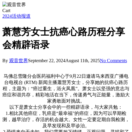
Close
Cart
Cart
2024
活动报道
萧慧芳女士抗癌心路历程分享
会精辟语录
By
观音世界
September 22, 2024
August 11th, 2025
No Comments
马佛总雪隆分会医药福利中心于9月22日邀请马来西亚广播电
台电视台 (RTM) 新闻主播蕭慧芳女士，分享她的抗癌心路历
程，主题为：“癌过重生，浴火凤凰”。萧女士以坚强的意志与
癌症和谐共存，精彩地活在当下，传递勇气与正能量，激励大
家勇敢面对挑战。
以下是萧女士分享会中的一些精辟语录，与大家共勉：
1.相比其他癌症，乳癌是“最幸福”的癌症，因为可以早期检
测，越早治疗，存活的机会越大。女性一定要定期自我检测，
及早发现和及早诊治。
2.恐惧来自于未知，我们需要放下情绪，正视问题，寻找和了