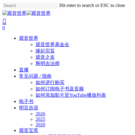
Skip
Hit enter to search or ESC to close
to
Close
main
Search
search
account
content
0
Menu
观音世界
观音世界基金会
缘起宗旨
观音之友
释明吉法师
直播
常见问题 / 指南
如何进行购买
如何订阅电子书及音频
如何添加影片至YouTube播放列表
电子书
明言吉语
2026
2025
2020
观音宝库