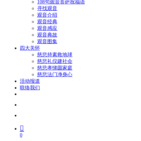
108句观音菩萨祝福语
寻找观音
观音介绍
观音经典
观音感应
观音典故
观音图集
四大关怀
慈悲持素救地球
慈悲礼仪建社会
慈悲孝悌圆家庭
慈悲法门净身心
活动报道
联络我们
facebook
youtube
search
account
0