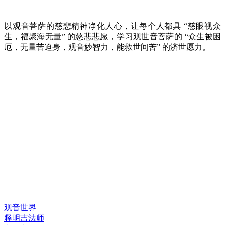
以观音菩萨的慈悲精神净化人心，让每个人都具 “慈眼视众
生，福聚海无量” 的慈悲悲愿，学习观世音菩萨的 “众生被困
厄，无量苦迫身，观音妙智力，能救世间苦” 的济世愿力。
快速链接
观音世界
释明吉法师