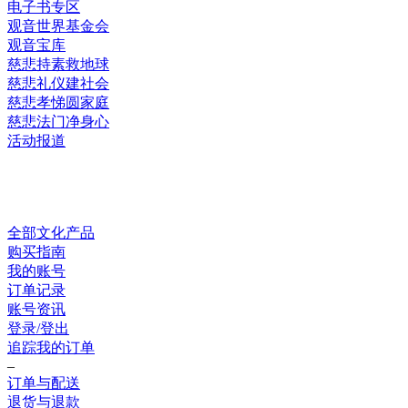
电子书专区
观音世界基金会
观音宝库
慈悲持素救地球
慈悲礼仪建社会
慈悲孝悌圆家庭
慈悲法门净身心
活动报道
网上销售
全部文化产品
购买指南
我的账号
订单记录
账号资讯
登录/登出
追踪我的订单
–
订单与配送
退货与退款