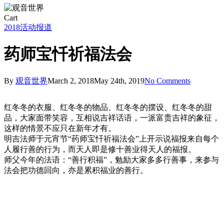
Close
Cart
Cart
2018
活动报道
药师宝忏祈福法会
By
观音世界
March 2, 2018
May 24th, 2019
No Comments
红冬冬的衣服、红冬冬的物品、红冬冬的摆设、红冬冬的甜
品，大家面带笑容，互相说吉祥话语，一派富贵吉祥的象征，
这样的情景不应只在新年才有。
明吉法师于元宵节“药师宝忏祈福法会”上开示说福报来自每个
人履行善的行为，而天人即是修十善业得天人的福报。
师父今年的法语：“善行积福”，勉励大家多多行善事，来参与
法会把功德回向，亦是累积福业的善行。
28379381_10155677141081339_8506501347675665614_n
28378071_10155677141066339_9154343064584021266_n
28685023_10155677141041339_3800301146852850791_n
28377482_10155677141046339_4597904041956194875_n