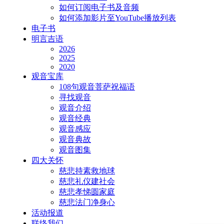
如何订阅电子书及音频
如何添加影片至YouTube播放列表
电子书
明言吉语
2026
2025
2020
观音宝库
108句观音菩萨祝福语
寻找观音
观音介绍
观音经典
观音感应
观音典故
观音图集
四大关怀
慈悲持素救地球
慈悲礼仪建社会
慈悲孝悌圆家庭
慈悲法门净身心
活动报道
联络我们