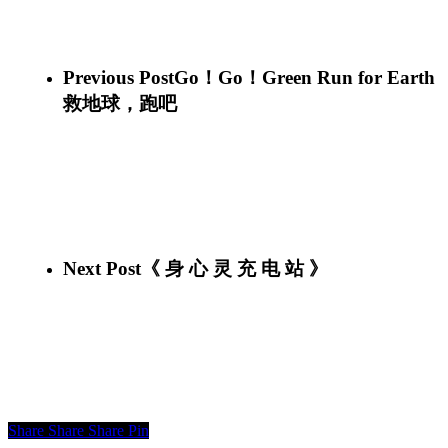
28467641_10155677140956339_1806657606170605603_n
28467997_10155677140951339_8288501196806268800_n
28378469_10155677140946339_3203312257979758632_n
Previous Post
Go！Go！Green Run for Earth
救地球，跑吧
Next Post
《 身 心 灵 充 电 站 》
Share
Share
Share
Pin