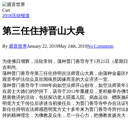
Close
Cart
Cart
2018
活动报道
第三任住持晋山大典
By
观音世界
January 22, 2019
May 24th, 2019
No Comments
为使佛日增辉，法轮常转，蒲种普门善导寺于1月21日（星期
吉和尚。
蒲种普门善导寺第三任住持明吉法师晋山大典，由蒲种金銮区
观音亭护法信众及欣闻殊胜因缘而至的大众济济一堂。
蒲种普门善导寺于1988年由如空法师开山创寺，如空法师英年
在居士大德们的护持下，该寺于2012年重建后，更积极举办
慈善救济的活动，包括探访老人院孤儿院、捐血运动、赠医施
明觉方丈于传位后讲述当初接任后，为普门善导寺申办合法证
新任住持明吉法师感恩明觉方丈十多年来为普门善导寺所付出
持的精神理念，为佛教及众生，尽一分心力，把佛教发扬光大