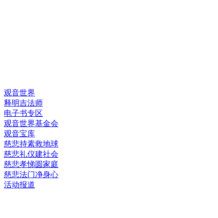
快速链接
观音世界
释明吉法师
电子书专区
观音世界基金会
观音宝库
慈悲持素救地球
慈悲礼仪建社会
慈悲孝悌圆家庭
慈悲法门净身心
活动报道
网上销售