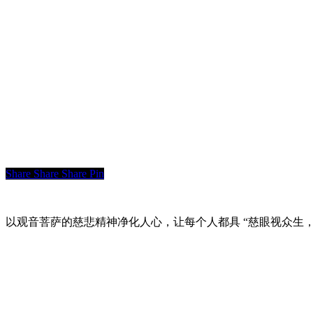
Share
Share
Share
Pin
以观音菩萨的慈悲精神净化人心，让每个人都具 “慈眼视众生，