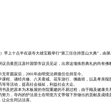
日）早上十点半在该寺大雄宝殿举行“第三任住持晋山大典”，由
州议员黄思汉及叶国荣市议员见证，出席这项殊胜典礼的尚有佛
示无常圆寂后，2001年由明觉法师接任住持至今。
佛学课程、诵经共修、八关斋戒、花车游行、佛曲班，以及孝亲
药等等活动，提高社会福祉，利益社会大众。
明书及把原本为木板屋的寺院重建的不易过程，由于顾及健康关
的努力，寺内的护法居士在明觉方丈带领下所做出的贡献及成绩
，让众生同沾法喜。