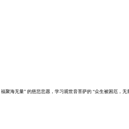
福聚海无量” 的慈悲悲愿，学习观世音菩萨的 “众生被困厄，无