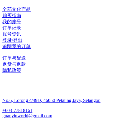
全部文化产品
购买指南
我的账号
订单记录
账号资讯
登录/登出
追踪我的订单
–
订单与配送
退货与退款
隐私政策
联系我们
No.6, Lorong 4/49D, 46050 Petaling Jaya, Selangor.
+603-77818161
guanyinworld@gmail.com