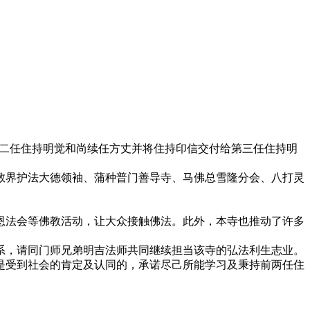
第二任住持明觉和尚续任方丈并将住持印信交付给第三任住持明
教界护法大德领袖、蒲种普门善导寺、马佛总雪隆分会、八打灵
报恩法会等佛教活动，让大众接触佛法。此外，本寺也推动了许多
系，请同门师兄弟明吉法师共同继续担当该寺的弘法利生志业。
是受到社会的肯定及认同的，承诺尽己所能学习及秉持前两任住