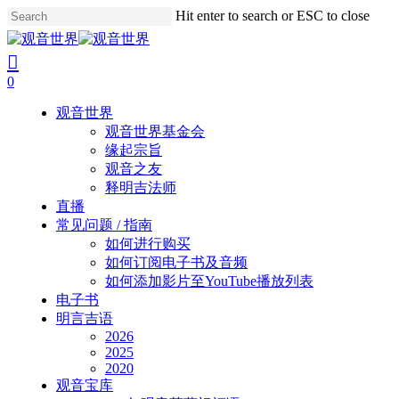
Skip
Hit enter to search or ESC to close
to
Close
main
Search
search
account
content
0
Menu
观音世界
观音世界基金会
缘起宗旨
观音之友
释明吉法师
直播
常见问题 / 指南
如何进行购买
如何订阅电子书及音频
如何添加影片至YouTube播放列表
电子书
明言吉语
2026
2025
2020
观音宝库