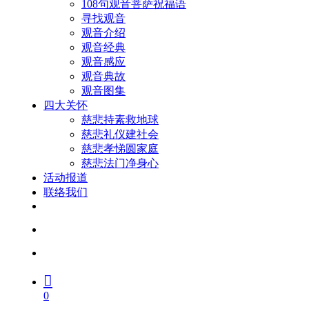
108句观音菩萨祝福语
寻找观音
观音介绍
观音经典
观音感应
观音典故
观音图集
四大关怀
慈悲持素救地球
慈悲礼仪建社会
慈悲孝悌圆家庭
慈悲法门净身心
活动报道
联络我们
facebook
youtube
search
account
0