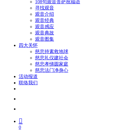
108句观音菩萨祝福语
寻找观音
观音介绍
观音经典
观音感应
观音典故
观音图集
四大关怀
慈悲持素救地球
慈悲礼仪建社会
慈悲孝悌圆家庭
慈悲法门净身心
活动报道
联络我们
facebook
youtube
search
account
0