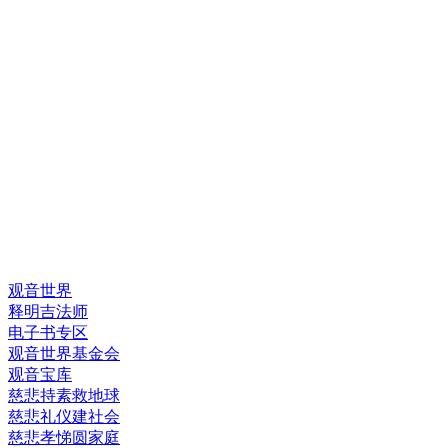
快速链接
观音世界
释明吉法师
电子书专区
观音世界基金会
观音宝库
慈悲持素救地球
慈悲礼仪建社会
慈悲孝悌圆家庭