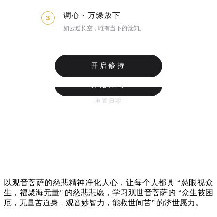
调心 · 万缘放下
3
如云过长空，唯有当下的觉知。
开启修持
开始计时
重置归零
以观音菩萨的慈悲精神净化人心，让每个人都具 “慈眼视众
生，福聚海无量” 的慈悲悲愿，学习观世音菩萨的 “众生被困
厄，无量苦迫身，观音妙智力，能救世间苦” 的济世愿力。