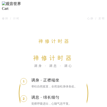
Close
Cart
Cart
修持 / 计时
心静 / 灵明
禅修计时器
禅修计时器
调身 · 调息 · 调心
15:00
时间
调身 · 正襟端坐
1
脊柱自然挺直，全然放松身体各处。
调息 · 绵长细匀
2
觉察呼吸进出，心随气息平复。
观自在菩萨