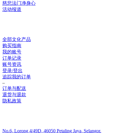
慈悲法门净身心
活动报道
网上销售
全部文化产品
购买指南
我的账号
订单记录
账号资讯
登录/登出
追踪我的订单
–
订单与配送
退货与退款
隐私政策
联系我们
No.6, Lorong 4/49D, 46050 Petaling Jaya, Selangor.