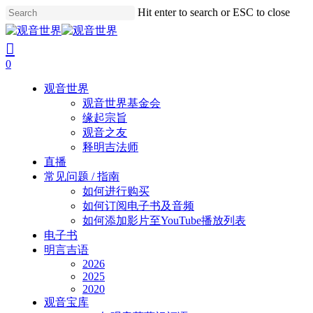
Skip
Hit enter to search or ESC to close
to
Close
main
Search
search
account
content
0
Menu
观音世界
观音世界基金会
缘起宗旨
观音之友
释明吉法师
直播
常见问题 / 指南
如何进行购买
如何订阅电子书及音频
如何添加影片至YouTube播放列表
电子书
明言吉语
2026
2025
2020
观音宝库