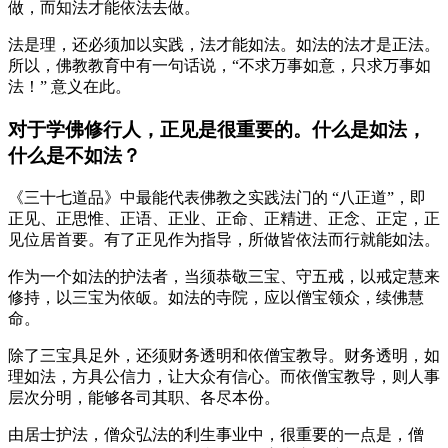
做，而知法才能依法去做。
法是理，还必须加以实践，法才能如法。如法的法才是正法。
所以，佛教教育中有一句话说，“不求万事如意，只求万事如
法！” 意义在此。
对于学佛修行人，正见是很重要的。什么是如法，
什么是不如法？
《三十七道品》中最能代表佛教之实践法门的 “八正道”，即
正见、正思惟、正语、正业、正命、正精进、正念、正定，正
见位居首要。有了正见作为指导，所做皆依法而行就能如法。
作为一个如法的护法者，当须恭敬三宝、守五戒，以戒定慧来
修持，以三宝为依皈。如法的寺院，应以僧宝领众，续佛慧
命。
除了三宝具足外，还须财务透明和依僧宝教导。财务透明，如
理如法，方具公信力，让大众有信心。而依僧宝教导，则人事
层次分明，能够各司其职、各尽本份。
由居士护法，僧众弘法的利生事业中，很重要的一点是，僧