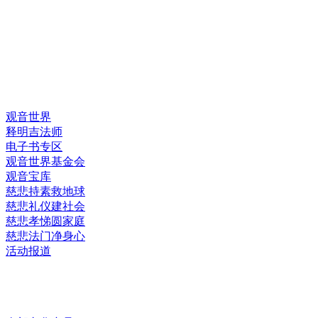
快速链接
观音世界
释明吉法师
电子书专区
观音世界基金会
观音宝库
慈悲持素救地球
慈悲礼仪建社会
慈悲孝悌圆家庭
慈悲法门净身心
活动报道
网上销售