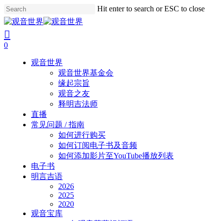
Skip
Hit enter to search or ESC to close
to
Close
main
Search
search
account
content
0
Menu
观音世界
观音世界基金会
缘起宗旨
观音之友
释明吉法师
直播
常见问题 / 指南
如何进行购买
如何订阅电子书及音频
如何添加影片至YouTube播放列表
电子书
明言吉语
2026
2025
2020
观音宝库