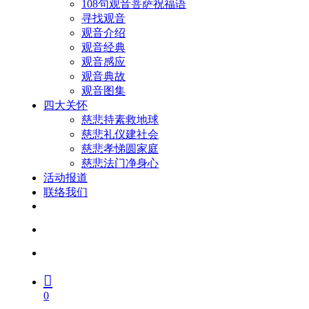
108句观音菩萨祝福语
寻找观音
观音介绍
观音经典
观音感应
观音典故
观音图集
四大关怀
慈悲持素救地球
慈悲礼仪建社会
慈悲孝悌圆家庭
慈悲法门净身心
活动报道
联络我们
facebook
youtube
search
account
0