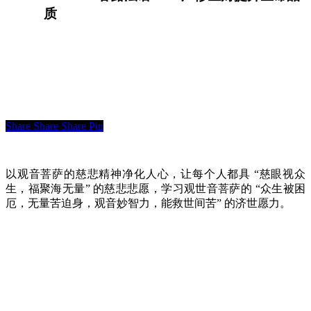
质
Share
Share
Share
Pin
以观音菩萨的慈悲精神净化人心，让每个人都具 “慈眼视众
生，福聚海无量” 的慈悲悲愿，学习观世音菩萨的 “众生被困
厄，无量苦迫身，观音妙智力，能救世间苦” 的济世愿力。