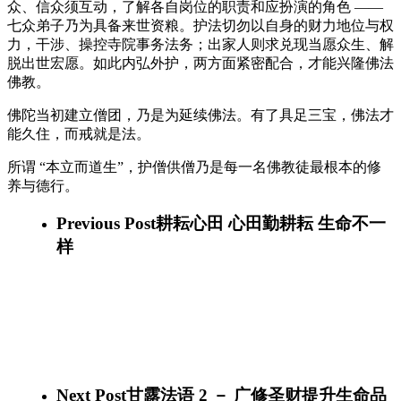
众、信众须互动，了解各自岗位的职责和应扮演的角色 ——
七众弟子乃为具备来世资粮。护法切勿以自身的财力地位与权
力，干涉、操控寺院事务法务；出家人则求兑现当愿众生、解
脱出世宏愿。如此内弘外护，两方面紧密配合，才能兴隆佛法
佛教。
佛陀当初建立僧团，乃是为延续佛法。有了具足三宝，佛法才
能久住，而戒就是法。
所谓 “本立而道生”，护僧供僧乃是每一名佛教徒最根本的修
养与德行。
Previous Post
耕耘心田 心田勤耕耘 生命不一
样
Next Post
甘露法语 2 － 广修圣财提升生命品