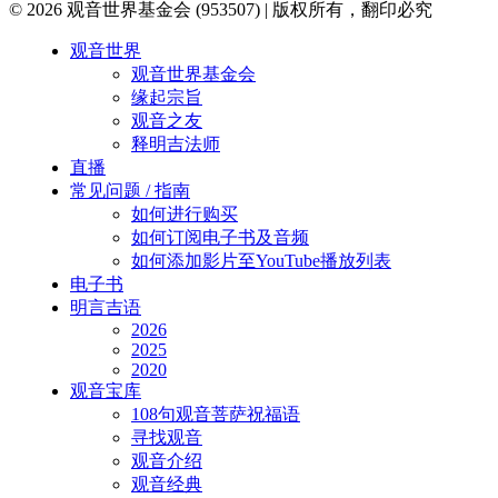
© 2026 观音世界基金会 (953507) | 版权所有，翻印必究
Close
观音世界
Menu
观音世界基金会
缘起宗旨
观音之友
释明吉法师
直播
常见问题 / 指南
如何进行购买
如何订阅电子书及音频
如何添加影片至YouTube播放列表
电子书
明言吉语
2026
2025
2020
观音宝库
108句观音菩萨祝福语
寻找观音
观音介绍
观音经典