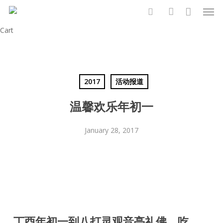
Men
Skip
to
search
account
Close
Cart
main
Cart
content
2017
活动报道
温馨欢乐年初一
January 28, 2017
丁酉年初一到八打灵观音亭礼佛、吃