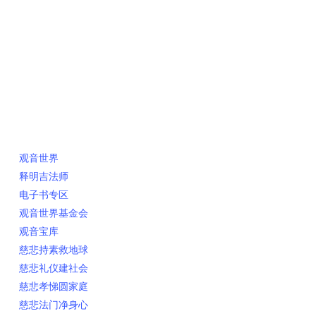
快速链接
观音世界
释明吉法师
电子书专区
观音世界基金会
观音宝库
慈悲持素救地球
慈悲礼仪建社会
慈悲孝悌圆家庭
慈悲法门净身心