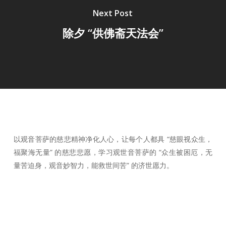
Next Post
除夕 “供佛斋天法会”
以观音菩萨的慈悲精神净化人心，让每个人都具 “慈眼视众生，
福聚海无量” 的慈悲悲愿，学习观世音菩萨的 “众生被困厄，无
量苦迫身，观音妙智力，能救世间苦” 的济世愿力。