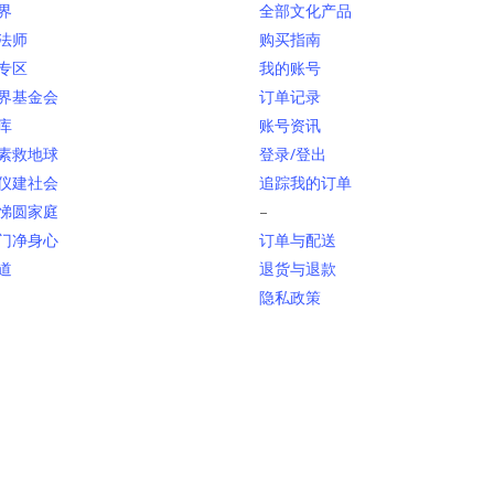
界
全部文化产品
法师
购买指南
专区
我的账号
界基金会
订单记录
库
账号资讯
素救地球
登录/登出
仪建社会
追踪我的订单
悌圆家庭
–
门净身心
订单与配送
道
退货与退款
隐私政策