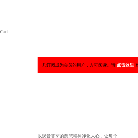
Skip
to
main
content
Close
Cart
Cart
凡订阅成为会员的用户，方可阅读。请
点击这里
快速
以观音菩萨的慈悲精神净化人心，让每个