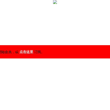
登陆会员，或
点击这里
订阅。
链接
网上销售