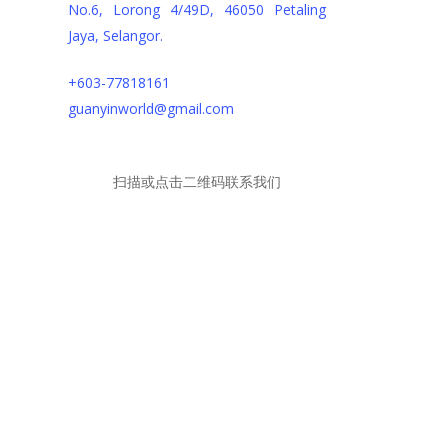
No.6, Lorong 4/49D, 46050 Petaling
Jaya, Selangor.
+603-77818161
guanyinworld@gmail.com
扫描或点击二维码联系我们