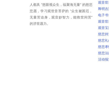
观音世
人都具 “慈眼视众生，福聚海无量” 的慈悲
释明吉
悲愿，学习观世音菩萨的 “众生被困厄，
电子书
无量苦迫身，观音妙智力，能救世间苦”
观音世
的济世愿力。
观音宝
慈悲持
慈悲礼
慈悲孝
慈悲法
活动报