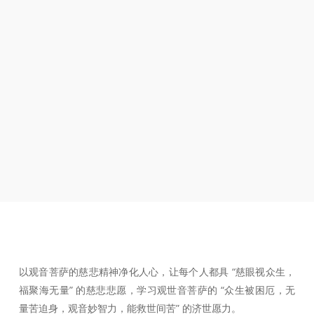
以观音菩萨的慈悲精神净化人心，让每个人都具 “慈眼视众生，
福聚海无量” 的慈悲悲愿，学习观世音菩萨的 “众生被困厄，无
量苦迫身，观音妙智力，能救世间苦” 的济世愿力。