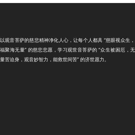
以观音菩萨的慈悲精神净化人心，让每个人都具 “慈眼视众生，
福聚海无量” 的慈悲悲愿，学习观世音菩萨的 “众生被困厄，无
量苦迫身，观音妙智力，能救世间苦” 的济世愿力。