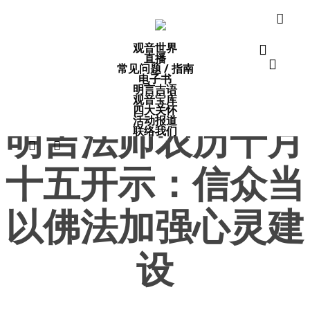
Close
Skip
Cart
Cart
to
acco
观音世界
search
main
直播
acco
常见问题 / 指南
content
电子书
明言吉语
佛法开示
观音宝库
四大关怀
活动报道
明吉法师农历十月
联络我们
facebook
youtube
十五开示：信众当
以佛法加强心灵建
设