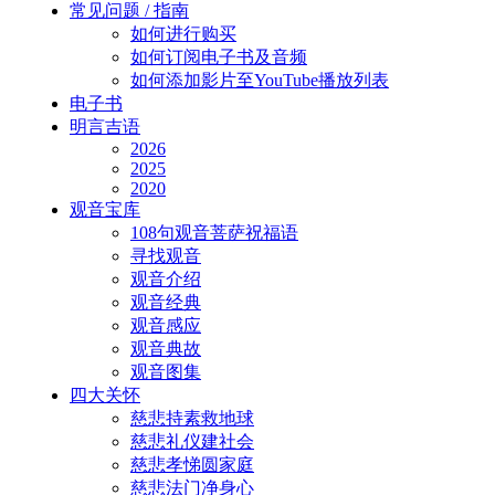
常见问题 / 指南
如何进行购买
如何订阅电子书及音频
如何添加影片至YouTube播放列表
电子书
明言吉语
2026
2025
2020
观音宝库
108句观音菩萨祝福语
寻找观音
观音介绍
观音经典
观音感应
观音典故
观音图集
四大关怀
慈悲持素救地球
慈悲礼仪建社会
慈悲孝悌圆家庭
慈悲法门净身心