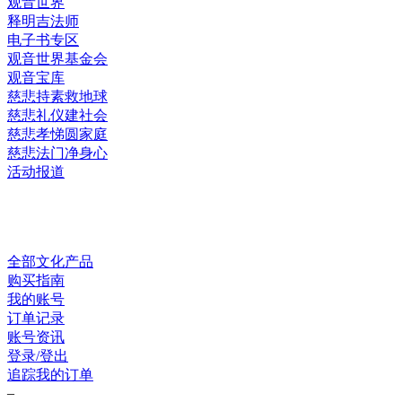
观音世界
释明吉法师
电子书专区
观音世界基金会
观音宝库
慈悲持素救地球
慈悲礼仪建社会
慈悲孝悌圆家庭
慈悲法门净身心
活动报道
网上销售
全部文化产品
购买指南
我的账号
订单记录
账号资讯
登录/登出
追踪我的订单
–