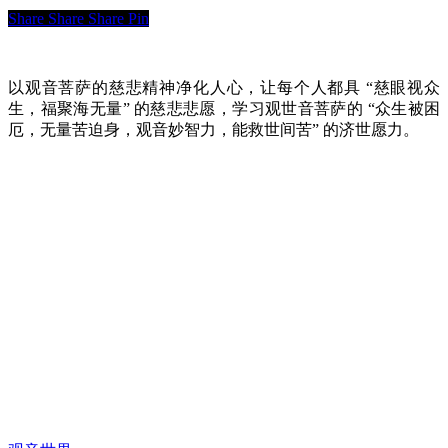
Share
Share
Share
Pin
以观音菩萨的慈悲精神净化人心，让每个人都具 “慈眼视众
生，福聚海无量” 的慈悲悲愿，学习观世音菩萨的 “众生被困
厄，无量苦迫身，观音妙智力，能救世间苦” 的济世愿力。
快速链接