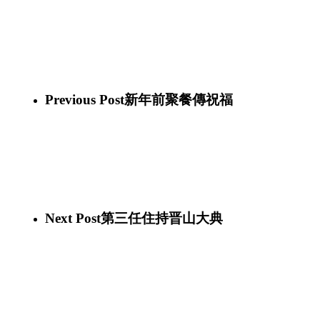
50876728_10156446743556339_376232512290029568_n
50763239_10156446743436339_6386389861166743552_n
51281515_10156446743276339_1203571529942564864_n
50853959_10156446743176339_7091192985123028992_n
50313668_10156446743056339_1269471102950703104_n
50023907_10156446742891339_1989829065149775872_n
50618240_10156446742776339_2530496921512968192_n
Previous Post
新年前聚餐傳祝福
Next Post
第三任住持晋山大典