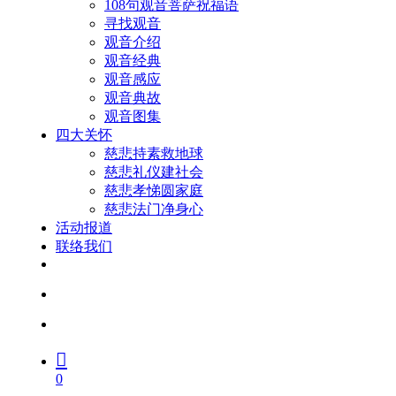
108句观音菩萨祝福语
寻找观音
观音介绍
观音经典
观音感应
观音典故
观音图集
四大关怀
慈悲持素救地球
慈悲礼仪建社会
慈悲孝悌圆家庭
慈悲法门净身心
活动报道
联络我们
facebook
youtube
search
account
0