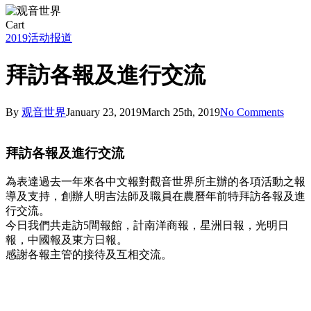
Close
Cart
Cart
2019
活动报道
拜訪各報及進行交流
By
观音世界
January 23, 2019
March 25th, 2019
No Comments
拜訪各報及進行交流
為表達過去一年來各中文報對觀音世界所主辦的各項活動之報
導及支持，創辦人明吉法師及職員在農曆年前特拜訪各報及進
行交流。
今日我們共走訪5間報館，計南洋商報，星洲日報，光明日
報，中國報及東方日報。
感謝各報主管的接待及互相交流。
50414356_10156446743771339_8511601814519414784_n
50811260_10156446743661339_260366719984336896_n