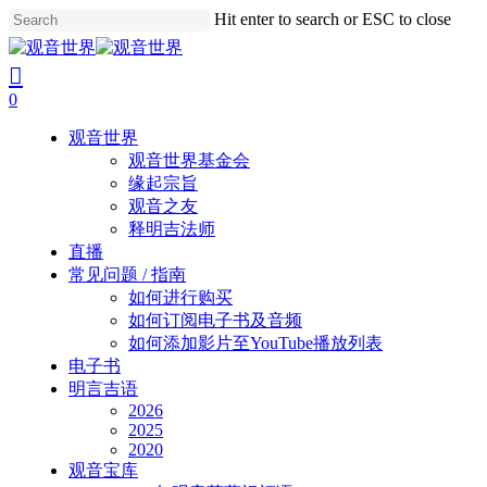
Skip
Hit enter to search or ESC to close
to
Close
main
Search
search
account
content
0
Menu
观音世界
观音世界基金会
缘起宗旨
观音之友
释明吉法师
直播
常见问题 / 指南
如何进行购买
如何订阅电子书及音频
如何添加影片至YouTube播放列表
电子书
明言吉语
2026
2025
2020
观音宝库