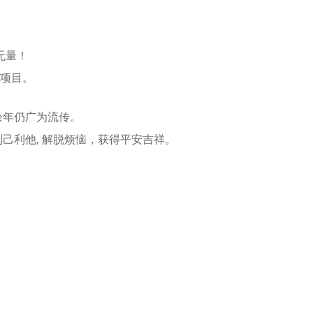
无量！
项目。
余年仍广为流传。
己利他, 解脱烦恼，获得平安吉祥。
30049816879_n
453631919_878979517608920_4409294429972778738_n
(1)