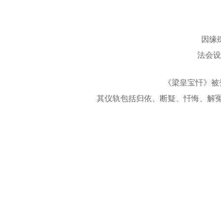
因缘
法会设
《梁皇宝忏》被
其仪轨包括归依、断疑、忏悔、解冤
453505612_877716581068547_445923135333491418
4
(1)
(1