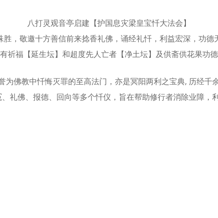
八打灵观音亭启建【护国息灾梁皇宝忏大法会】
殊胜，敬邀十方善信前来捻香礼佛，诵经礼忏，利益宏深，功德
有祈福【延生坛】和超度先人亡者【净土坛】及供斋供花果功德
誉为佛教中忏悔灭罪的至高法门，亦是冥阳两利之宝典, 历经千
、礼佛、报德、回向等多个忏仪，旨在帮助修行者消除业障，利
3_n
53487169_877717714401767_1295564748303037292_n
453246694_877716531068552_13154190
)
(1)