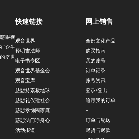
快速链接
网上销售
“慈眼视
观音世界
全部文化产品
 “众生
释明吉法师
购买指南
 的济世
电子书专区
我的账号
观音世界基金会
订单记录
观音宝库
账号资讯
慈悲持素救地球
登录/登出
慈悲礼仪建社会
追踪我的订单
慈悲孝悌圆家庭
–
慈悲法门净身心
订单与配送
活动报道
退货与退款