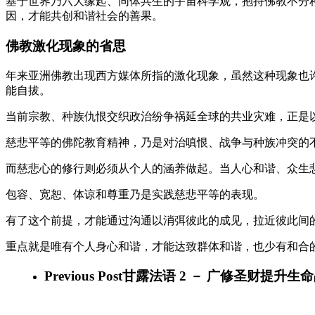
基于世界乃六大缘起、同体共生的宇宙科学观，抱持佛教不分
因，才能共创和谐社会的善果。
佛教激化现象的省思
年来亚洲佛教出现西方媒体所指的激化现象，虽然这种现象也
能自拔。
当前宗教、种族仇恨交织政治纷争祸延全球的共业灾难，正是
慈悲平等的佛陀教育精神，乃是对治嗔恨、战争与种族冲突的
而慈悲心的修行则必须从个人的涵养做起。当人心和谐、众生
包容、宽恕、体谅和尊重乃是实践慈悲平等的表现。
有了这个前提，才能通过沟通以消弭彼此的成见，拉近彼此间
重点就是唯有个人身心和谐，才能达致群体和谐，也少有和合
Previous Post
甘露法语 2 － 广修圣财提升生