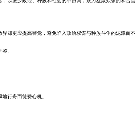
念，以减少政经、种族和社会的不协调，致力凝聚众缘的和合善
教界却更应提高警觉，避免陷入政治权谋与种族斗争的泥潭而不
之鉴。
旱地行舟而徒费心机。