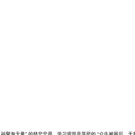
福聚海无量” 的慈悲悲愿，学习观世音菩萨的 “众生被困厄，无