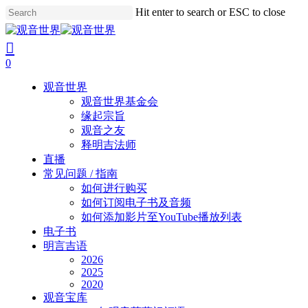
Skip
Hit enter to search or ESC to close
to
Close
main
Search
search
account
content
0
Menu
观音世界
观音世界基金会
缘起宗旨
观音之友
释明吉法师
直播
常见问题 / 指南
如何进行购买
如何订阅电子书及音频
如何添加影片至YouTube播放列表
电子书
明言吉语
2026
2025
2020
观音宝库