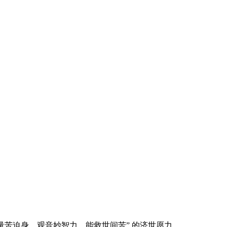
量苦迫身，观音妙智力，能救世间苦” 的济世愿力。