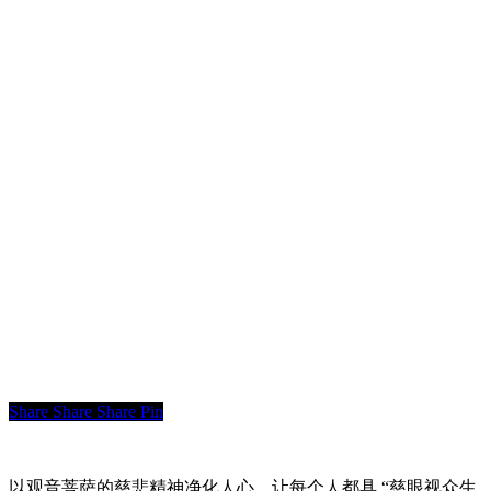
Share
Share
Share
Pin
以观音菩萨的慈悲精神净化人心，让每个人都具 “慈眼视众生，