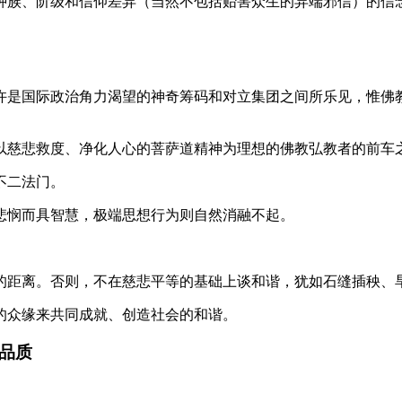
种族、阶级和信仰差异（当然不包括贻害众生的异端邪信）的信
许是国际政治角力渴望的神奇筹码和对立集团之间所乐见，惟佛
以慈悲救度、净化人心的菩萨道精神为理想的佛教弘教者的前车
不二法门。
悲悯而具智慧，极端思想行为则自然消融不起。
的距离。否则，不在慈悲平等的基础上谈和谐，犹如石缝插秧、
的众缘来共同成就、创造社会的和谐。
命品质