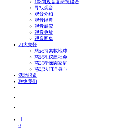
108句观音菩萨祝福语
寻找观音
观音介绍
观音经典
观音感应
观音典故
观音图集
四大关怀
慈悲持素救地球
慈悲礼仪建社会
慈悲孝悌圆家庭
慈悲法门净身心
活动报道
联络我们
facebook
youtube
search
account
0