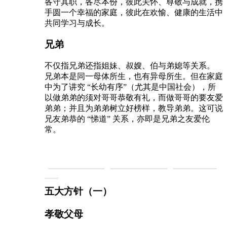
各守其职，各尽本份，彼此关怀、尊敬与成就，携
手圆一个幸福的家庭，彼此在欢愉、健康的生活中
共同学习与成长。
兄弟
不仅指兄弟还指姐妹、叔嫂、伯与弟媳等关系。
兄弟本是同一母体所生，也有异母所生。但在家庭
中为了讲究 “长幼有序”（尤其是中国社会），所
以做弟弟的须对哥哥恭敬有礼，而做哥哥的要友爱
弟弟；并且为弟弟树立好榜样，教导弟弟。这可说
兄友弟恭的 “悌道” 关系，亦即是兄弟之友爱伦
常。
慈悲持素救地球
慈悲礼仪建社会
慈悲法门净身
心
五大方针（一）
孝敬父母