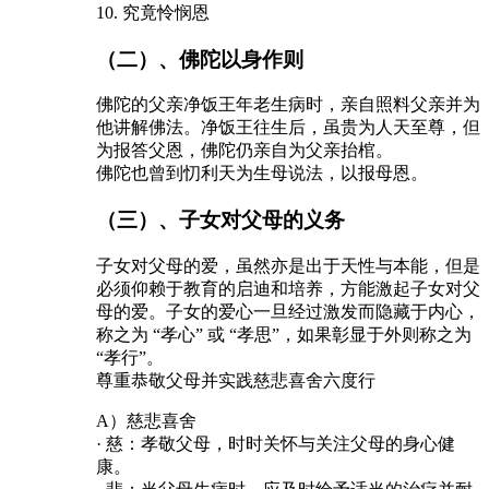
10. 究竟怜悯恩
（二）、佛陀以身作则
佛陀的父亲净饭王年老生病时，亲自照料父亲并为
他讲解佛法。净饭王往生后，虽贵为人天至尊，但
为报答父恩，佛陀仍亲自为父亲抬棺。
佛陀也曾到忉利天为生母说法，以报母恩。
（三）、子女对父母的义务
子女对父母的爱，虽然亦是出于天性与本能，但是
必须仰赖于教育的启迪和培养，方能激起子女对父
母的爱。子女的爱心一旦经过激发而隐藏于内心，
称之为 “孝心” 或 “孝思”，如果彰显于外则称之为
“孝行”。
尊重恭敬父母并实践慈悲喜舍六度行
A）慈悲喜舍
· 慈：孝敬父母，时时关怀与关注父母的身心健
康。