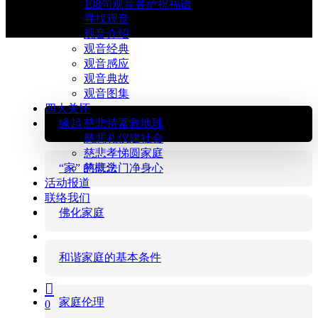
108句观音菩萨祝福语
寻找观音
观音介绍
观音经典
观音感应
观音典故
观音图集
四大关怀
缘起
慈悲持素救地球
慈悲礼仪建社会
慈悲孝悌圆家庭
“家” 的概念
慈悲法门净身心
活动报道
联络我们
facebook
youtube
佛化家庭
search
和谐家庭的基本条件
account
家庭伦理
0