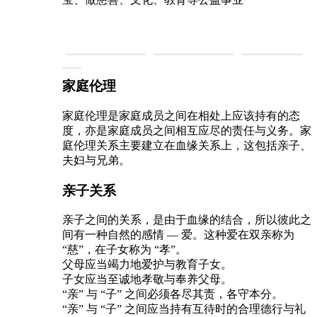
慈悲持素救地球
慈悲礼仪建社会
慈悲法门净身
心
家庭伦理
家庭伦理是家庭成员之间在相处上应该持有的态
度，亦是家庭成员之间相互应尽的责任与义务。家
庭伦理关系主要建立在血缘关系上，这包括亲子、
夫妇与兄弟。
亲子关系
亲子之间的关系，是由于血缘的结合，所以彼此之
间有一种自然的感情 — 爱。这种爱在双亲称为
“慈”，在子女称为 “孝”。
父母应当竭力地爱护与教育子女。
子女应当至诚地孝敬与奉养父母。
“亲” 与 “子” 之间必须各尽其责，各守本分。
“亲” 与 “子” 之间应当持有互待时的合理德行与礼