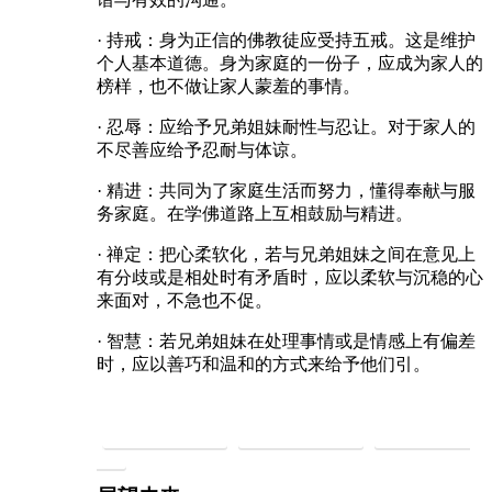
· 持戒：身为正信的佛教徒应受持五戒。这是维护
个人基本道德。身为家庭的一份子，应成为家人的
榜样，也不做让家人蒙羞的事情。
· 忍辱：应给予兄弟姐妹耐性与忍让。对于家人的
不尽善应给予忍耐与体谅。
· 精进：共同为了家庭生活而努力，懂得奉献与服
务家庭。在学佛道路上互相鼓励与精进。
· 禅定：把心柔软化，若与兄弟姐妹之间在意见上
有分歧或是相处时有矛盾时，应以柔软与沉稳的心
来面对，不急也不促。
· 智慧：若兄弟姐妹在处理事情或是情感上有偏差
时，应以善巧和温和的方式来给予他们引。
慈悲持素救地球
慈悲礼仪建社会
慈悲法门净身
心