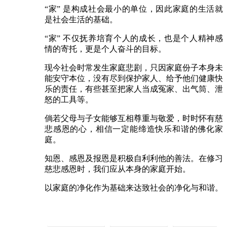
“家” 是构成社会最小的单位，因此家庭的生活就
是社会生活的基础。
“家” 不仅抚养培育个人的成长，也是个人精神感
情的寄托，更是个人奋斗的目标。
现今社会时常发生家庭悲剧，只因家庭份子本身未
能安守本位，没有尽到保护家人、给予他们健康快
乐的责任，有些甚至把家人当成冤家、出气筒、泄
怒的工具等。
倘若父母与子女能够互相尊重与敬爱，时时怀有慈
悲感恩的心，相信一定能缔造快乐和谐的佛化家
庭。
知恩、感恩及报恩是积极自利利他的善法。在修习
慈悲感恩时，我们应从本身的家庭开始。
以家庭的净化作为基础来达致社会的净化与和谐。
慈悲持素救地球
慈悲礼仪建社会
慈悲法门净身