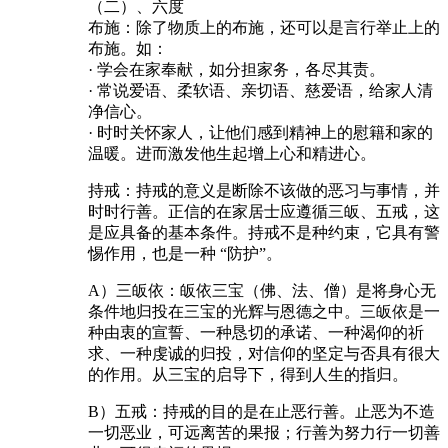
（二）、六度
布施：除了物质上的布施，还可以是言行举止上的
布施。如：
· 学会在家奉献，如分担家务，各尽其责。
· 常说爱语、柔软语、亲切语、慈爱语，给家人清
净信心。
· 时时关怀家人，让他们感到精神上的慰籍和家的
温暖。进而激发他生起增上心和精进心。
持戒：持戒的意义是断除不该做的恶习与事情，并
时时行善。正信的在家居士应遵循三皈、五戒，这
是应具备的基本条件。持戒不是种约束，它具有警
惕作用，也是一种 “防护”。
A）三皈依：皈依三宝（佛、法、僧）是将身心无
条件地归投在三宝的光辉与恩德之中。三皈依是一
种由衷的宣誓、一种恳切的承诺、一种渴仰的祈
求、一种虔诚的归投，对信仰的坚定与否具有很大
的作用。从三宝的启导下，得到人生的指归。
B）五戒：持戒的目的是在止恶行善。止恶为不造
一切恶业，可远离苦的果报；行善为努力行一切善