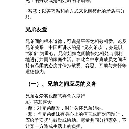
见上的分歧或是相处时的矛盾等。
· 智慧：以善巧温和的方式来化解彼此的矛盾与分
歧。
兄弟友爱
兄弟间的根本道德，可说是平等之相敬相爱。论及
兄弟关系，中国所讲求的是 “兄友弟恭”，亦是以
“悌道” 为重心。兄弟姐妹之间愉快地相处与顺利
地进行共同的家庭生活。在此当中家庭成员之间应
持有温柔的态度并保持敬爱、容忍、互助与关怀等
道德修为。
（一）、兄弟之间应尽的义务
兄弟友爱实践慈悲喜舍六度行
A）慈悲喜舍
· 慈：对兄弟慈爱，时时关怀兄弟姐妹。
· 悲：当兄弟姐妹有身心上的痛苦或面对问题时，
应给予安抚与鼓励或协助。尽量共同分担家务，不
让某一方造成生活上的负担。