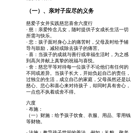
（一）、亲对子应尽的义务
慈爱子女并实践慈悲喜舍六度行
· 慈：亲爱怜念儿女，随时提供子女成长生活一切
所需与快乐。
· 悲：孩子面对身心上的痛苦时，父母及时给予辅
导与鼓励，减轻或除去孩子的痛苦。
· 喜：当孩子的成就与善行或幸福生活时，为之感
到高兴并献上真挚的祝福与喜悦。
· 舍：慈悲平等对待每一位孩子不论他们有任何的
不同或差异。当孩子长大，开始负起自己的责任，
过独立的生活，成立自己的家庭，父母虽然还是以
慈心、悲心和喜心来对待孩子，却同时具有舍心，
一点也不执着或舍不得。
六度
· 布施：
（一）财施：给予孩子饮食、衣服、用品、零用钱
等财物。
· 法施：教导孩子世间的善法，例如：礼貌、敬老