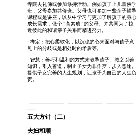
寺院去礼佛或参加修持活动。例如孩子上儿童佛学
班，父母参加共修班。父母也可参加一些亲子辅导
课程或是讲座，以从中学习与更加了解孩子的身心
成长需求，做个 “高素质” 的父母。并共同为了拉
近彼此的和谐亲子关系而精进努力。
· 禅定：把心柔软化，以沉稳的心来面对与孩子意
见上的分歧或是相处时的矛盾等。
· 智慧：善巧和温和的方式来教导孩子。教之以善
知识，引入善道，制止子女为非作歹，步入恶途。
提供子女完善的人生规划，让孩子为自己的人生负
责。
慈悲持素救地球
慈悲礼仪建社会
慈悲法门净身
心
五大方针（二）
夫妇和顺