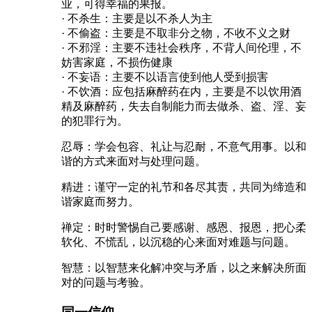
业，可得幸福的果报。
· 不杀生：主要是以不杀人为主
· 不偷盗：主要是不取非分之物，不收不义之财
· 不邪淫：主要不违社会秩序，不背人间伦理，不
妨害家庭，不损伤健康
· 不妄语：主要不以语言使到他人受到损害
· 不饮酒：应包括麻醉药在内，主要是不以饮用酒
精及麻醉药，失去自制能力而去做杀、盗、淫、妄
的犯罪行为。
忍辱：学会包容、礼让与忍耐，不意气用事。以和
谐的方式来面对与处理问题。
精进：谨守一定的礼节和各尽其责，共同为缔造和
谐家庭而努力。
禅定：时时警惕自己要感谢、感恩、报恩，把心柔
软化、不慌乱，以沉稳的心来面对难题与问题。
智慧：以智慧来化解冲突与矛盾，以之来解决所面
对的问题与考验。