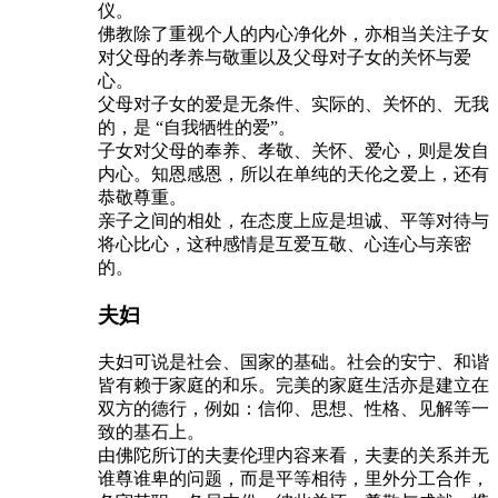
仪。
佛教除了重视个人的内心净化外，亦相当关注子女
对父母的孝养与敬重以及父母对子女的关怀与爱
心。
父母对子女的爱是无条件、实际的、关怀的、无我
的，是 “自我牺牲的爱”。
子女对父母的奉养、孝敬、关怀、爱心，则是发自
内心。知恩感恩，所以在单纯的天伦之爱上，还有
恭敬尊重。
亲子之间的相处，在态度上应是坦诚、平等对待与
将心比心，这种感情是互爱互敬、心连心与亲密
的。
夫妇
夫妇可说是社会、国家的基础。社会的安宁、和谐
皆有赖于家庭的和乐。完美的家庭生活亦是建立在
双方的德行，例如：信仰、思想、性格、见解等一
致的基石上。
由佛陀所订的夫妻伦理内容来看，夫妻的关系并无
谁尊谁卑的问题，而是平等相待，里外分工合作，