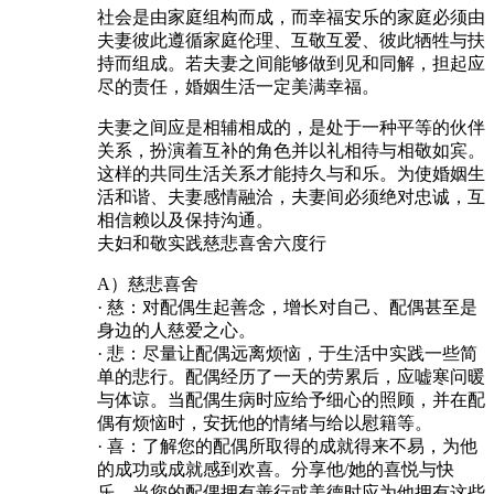
社会是由家庭组构而成，而幸福安乐的家庭必须由
夫妻彼此遵循家庭伦理、互敬互爱、彼此牺牲与扶
持而组成。若夫妻之间能够做到见和同解，担起应
尽的责任，婚姻生活一定美满幸福。
夫妻之间应是相辅相成的，是处于一种平等的伙伴
关系，扮演着互补的角色并以礼相待与相敬如宾。
这样的共同生活关系才能持久与和乐。为使婚姻生
活和谐、夫妻感情融洽，夫妻间必须绝对忠诚，互
相信赖以及保持沟通。
夫妇和敬实践慈悲喜舍六度行
A）慈悲喜舍
· 慈：对配偶生起善念，增长对自己、配偶甚至是
身边的人慈爱之心。
· 悲：尽量让配偶远离烦恼，于生活中实践一些简
单的悲行。配偶经历了一天的劳累后，应嘘寒问暖
与体谅。当配偶生病时应给予细心的照顾，并在配
偶有烦恼时，安抚他的情绪与给以慰籍等。
· 喜：了解您的配偶所取得的成就得来不易，为他
的成功或成就感到欢喜。分享他/她的喜悦与快
乐。当您的配偶拥有善行或美德时应为他拥有这些