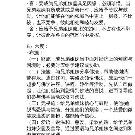
· 喜：要成为兄弟姐妹需具足因缘，必须珍惜。当
兄弟姐妹有所成就或是善行时，应给予赞叹与鼓
励。让他们能够在他的领域当中更上一层楼。不比
较，也不竞争，彼此相处和睦与友爱。
· 舍：应给予兄弟姐妹彼此的空间，不占有也不剥
夺，让彼此在各自的范围当中发挥。
B）六度：
· 布施：
（一）财施：若兄弟姐妹当中面对经济上的烦恼与
困境时，必要时应给予建议或协助。
（二）法施：与兄弟姐妹分享佛法，帮助他/她离
苦得乐。通过修习、实修及领悟佛法。鼓励他们一
起参与佛学讲座、课程、静坐等活动。先从自己做
起，让他们感染到您得到佛法的喜悦，进而引导他
们参与佛学活动或修习佛法。
（三）无畏施：给兄弟姐妹信心与鼓励，使他/她
脱离恐惧与烦恼。分担他们的烦恼，一个慈爱的微
笑或温柔的拥抱，都能给予信心。
（四）爱语：说温和、慈爱、柔软的话，给予兄弟
姐妹安慰及善导。通过爱语与兄弟姐妹之间达到和
谐与有效的沟通。