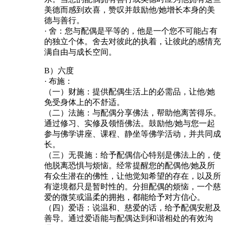
美德而感到欢喜，赞叹并鼓励他/她增长本身的美
德与善行。
· 舍：您与配偶是平等的，他是一个您不可能占有
的独立个体。舍去对彼此的执着，让彼此的感情充
满自由与成长空间。
B）六度
· 布施：
（一）财施：提供配偶生活上的必需品，让他/她
免受身体上的不舒适。
（二）法施：与配偶分享佛法，帮助他离苦得乐。
通过修习、实修及领悟佛法。鼓励他/她与您一起
参与佛学讲座、课程、静坐等佛学活动，并共同成
长。
（三）无畏施：给予配偶信心特别是佛法上的，使
他脱离恐惧与烦恼。经常提醒您的配偶他/她及所
有众生潜在的佛性，让他觉知希望的存在，以及所
有逆境都只是暂时性的。分担配偶的烦恼，一个慈
爱的微笑或温柔的拥抱，都能给予对方信心。
（四）爱语：说温和、慈爱的话，给予配偶安慰及
善导。通过爱语能与配偶达到和谐相处的有效沟