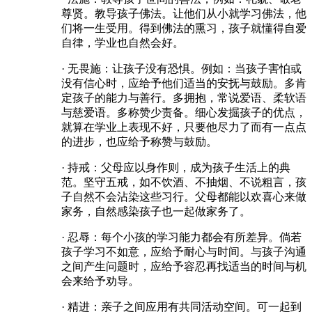
尊贤。教导孩子佛法。让他们从小就学习佛法，他
们将一生受用。得到佛法的熏习，孩子就懂得自爱
自律，学业也自然会好。
· 无畏施：让孩子没有恐惧。例如：当孩子害怕或
没有信心时，应给予他们适当的安抚与鼓励。多肯
定孩子的能力与善行。多拥抱，常说爱语、柔软语
与慈爱语。多称赞少责备。细心发掘孩子的优点，
就算在学业上表现不好，只要他尽力了而有一点点
的进步，也应给予称赞与鼓励。
· 持戒：父母应以身作则，成为孩子生活上的典
范。坚守五戒，如不饮酒、不抽烟、不说粗言，孩
子自然不会沾染这些习行。父母都能以欢喜心来做
家务，自然感染孩子也一起做家务了。
· 忍辱：每个小孩的学习能力都会有所差异。倘若
孩子学习不如意，应给予耐心与时间。与孩子沟通
之间产生问题时，应给予容忍再找适当的时间与机
会来给予劝导。
· 精进：亲子之间应用有共同活动空间。可一起到