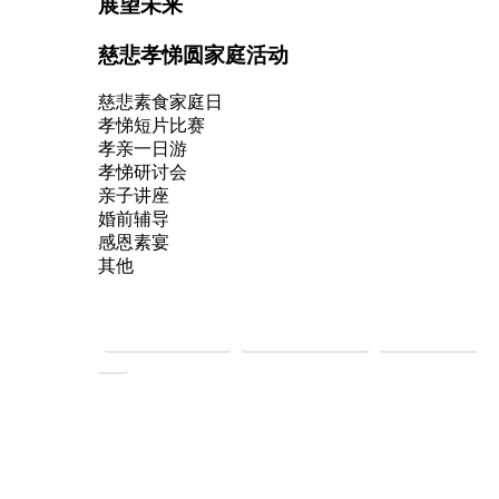
展望未来
慈悲孝悌圆家庭活动
慈悲素食家庭日
孝悌短片比赛
孝亲一日游
孝悌研讨会
亲子讲座
婚前辅导
感恩素宴
其他
慈悲持素救地球
慈悲礼仪建社会
慈悲法门净身
心