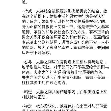
通。
· 持戒：人类结合最根源的形态是男女的结合。故
在这个前提下，婚姻生活的男女性行为是被认可
的；反之，婚姻生活以外的男女关系是被否定的。
身为正信的佛教徒应受持五戒。这是维护个人基本
道德、家庭的和乐及社会秩序的方法。有不正常的
男女关系不仅会破坏家庭的和睦和安宁，甚至闹婚
变或演出悲剧的结局，进而造成社会的不安，人心
的堕落。故为了家庭的幸福，婚姻的美满，夫妇间
应严守不邪淫戒。
· 忍辱：夫妻之间应在菩提道上互相扶持与勉励，
给予耐性与忍让。对于配偶的不尽善应给予忍耐与
体谅。夫妻之间的沟通 扮演着非常重要的角色。
夫妻之间之所以会产生感情不和睦、婚姻不美满，
往往其缘由处在缺乏沟通。
· 精进：夫妻之间共同精进学习，在学佛道路上互
相扶持与互助。
· 禅定：把心柔软化，以沉稳的心来面对与配偶意