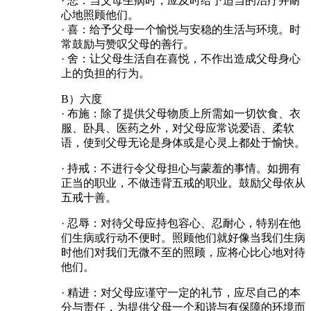
· 悲：当父母生病时，应及时给予适当的治疗并耐
心地照顾他们。
· 喜：给予父母一个愉悦与安稳的生活与环境。时
常鼓励与赞叹父母的善行。
· 舍：让父母生活自在喜悦，不作出造成父母身心
上的负担的行为。
B）六度
· 布施：除了提供父母物质上所需如一切饮食、衣
服、卧具、医药之外，对父母应常说爱语、柔软
语，使到父母无论是身体或是心灵上都处于愉快。
· 持戒：不进行令父母担心与蒙羞的事情。如拥有
正当的职业，不做违背五戒的职业。鼓励父母依从
五戒十善。
· 忍辱：对待父母应持包容心、忍耐心，特别在他
们生病或行动不便时。照顾他们就好像当我们生病
时他们对我们无微不至的照顾，应将心比心地对待
他们。
· 精进：对父母应谨守一定的礼节，应尽自己的本
分与责任，为提供父母一个和谐与有保障的环境而