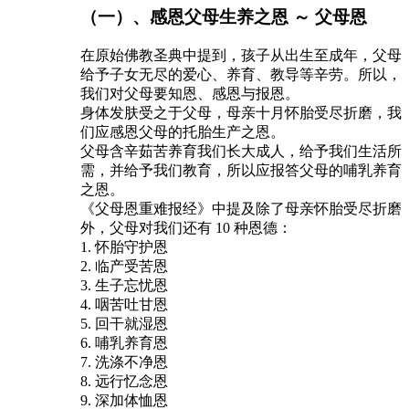
（一）、感恩父母生养之恩 ～ 父母恩
在原始佛教圣典中提到，孩子从出生至成年，父母
给予子女无尽的爱心、养育、教导等辛劳。所以，
我们对父母要知恩、感恩与报恩。
身体发肤受之于父母，母亲十月怀胎受尽折磨，我
们应感恩父母的托胎生产之恩。
父母含辛茹苦养育我们长大成人，给予我们生活所
需，并给予我们教育，所以应报答父母的哺乳养育
之恩。
《父母恩重难报经》中提及除了母亲怀胎受尽折磨
外，父母对我们还有 10 种恩德：
1. 怀胎守护恩
2. 临产受苦恩
3. 生子忘忧恩
4. 咽苦吐甘恩
5. 回干就湿恩
6. 哺乳养育恩
7. 洗涤不净恩
8. 远行忆念恩
9. 深加体恤恩