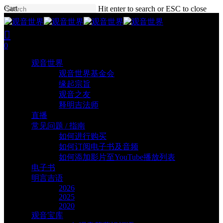
Skip
Close
Cart
Hit enter to search or ESC to close
to
Cart
Close
main
Search
search
account
content
0
Menu
观音世界
观音世界基金会
缘起宗旨
观音之友
释明吉法师
直播
常见问题 / 指南
如何进行购买
如何订阅电子书及音频
如何添加影片至YouTube播放列表
电子书
明言吉语
2026
2025
2020
观音宝库