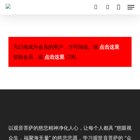
Close
Men
Skip
Cart
Cart
search
account
to
main
content
凡订阅成为会员的用户，方可阅读。请
点击这里
登陆会员，或
点击这里
订阅。
以观音菩萨的慈悲精神净化人心，让每个人都具 “慈眼视
众生，福聚海无量” 的慈悲悲愿，学习观世音菩萨的 “众