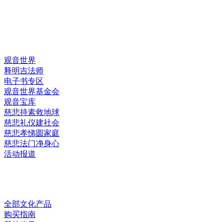
快速链接
观音世界
释明吉法师
电子书专区
观音世界基金会
观音宝库
慈悲持素救地球
慈悲礼仪建社会
慈悲孝悌圆家庭
慈悲法门净身心
活动报道
网上销售
全部文化产品
购买指南