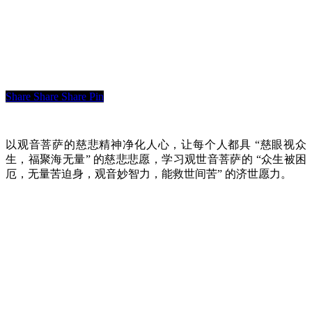
Share
Share
Share
Pin
以观音菩萨的慈悲精神净化人心，让每个人都具 “慈眼视众
生，福聚海无量” 的慈悲悲愿，学习观世音菩萨的 “众生被困
厄，无量苦迫身，观音妙智力，能救世间苦” 的济世愿力。