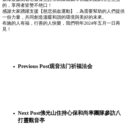
的，享用者皆赞不绝口！
感謝大家踴躍支援【慈悲捐血運動】，為需要幫助的人們提供
一份力量，共同創造溫暖和諧的環境與美好的未來。
布施的人有福，行善的人快樂，我們明年2024年五月一日再
見！
344009149_5796582583774814_6390668861661584448_n
(1)
344396026_948810389488745_2830419198869511088_n
(1)
344553066_896077938149562_6611419450432907919_n
(1)
344566427_1400902917336070_2593619835155517628_n
(1)
Previous Post
观音法门祈福法会
Next Post
佛光山住持心保和尚率團隊參訪八
打靈觀音亭