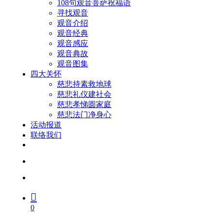
108句观音菩萨祝福语
寻找观音
观音介绍
观音经典
观音感应
观音典故
观音图集
四大关怀
慈悲持素救地球
慈悲礼仪建社会
慈悲孝悌圆家庭
慈悲法门净身心
活动报道
联络我们
facebook
youtube
search
account
0