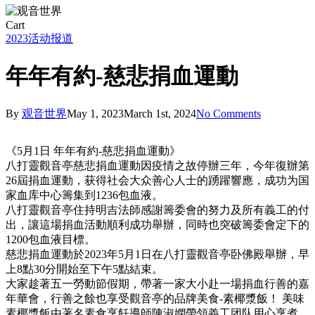
Close
Cart
Cart
2023
活动报道
年年有約-慈悲捐血運動
By
观音世界
May 1, 2023
March 1st, 2024
No Comments
《5月1日 年年有約-慈悲捐血運動》
八打靈觀音亭慈悲捐血運動因疫情之故停辦三年，今年復辦第
26屆捐血運動，获得社会大众善心人士的踴躍響應，成功为国
家血库中心籌集到1236包血液。
八打靈觀音亭住持明吉法師感謝籌委會的努力及所有義工的付
出，讓這場捐血活動順利成功舉辦，同時也突破籌委會定下的
1200包血液目標。
慈悲捐血運動於2023年5月1日在八打靈觀音亭卧佛殿舉辦，早
上8點30分開始至下午5點結束。
大家趁著五一勞動節假期，帶著一家大小赴一場捐血行善的嘉
年華會，行善之餘也享受觀音亭的品牌美食-素椰漿飯！ 美味
素椰漿飯由著名素食烹飪導師陳淑嫻帶領義工团队用心烹煮