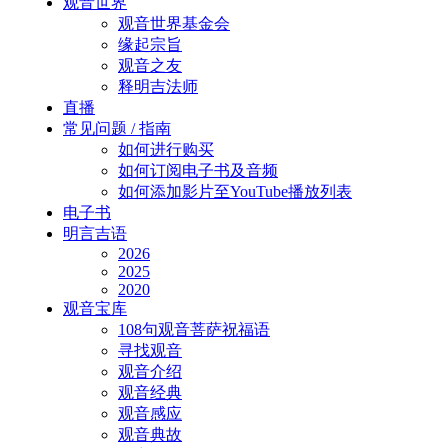
Close
观音世界
Menu
观音世界基金会
缘起宗旨
观音之友
释明吉法师
直播
常见问题 / 指南
如何进行购买
如何订阅电子书及音频
如何添加影片至YouTube播放列表
电子书
明言吉语
2026
2025
2020
观音宝库
108句观音菩萨祝福语
寻找观音
观音介绍
观音经典
观音感应
观音典故