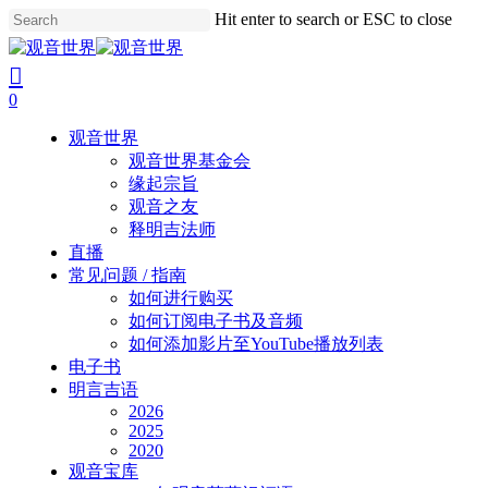
Skip
Hit enter to search or ESC to close
to
Close
main
Search
search
account
content
0
Menu
观音世界
观音世界基金会
缘起宗旨
观音之友
释明吉法师
直播
常见问题 / 指南
如何进行购买
如何订阅电子书及音频
如何添加影片至YouTube播放列表
电子书
明言吉语
2026
2025
2020
观音宝库