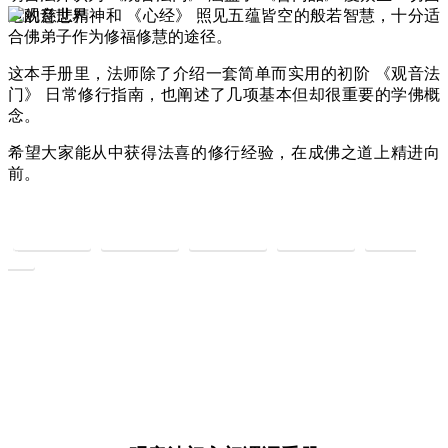
厄的慈悲精神和 《心经》 照见五蕴皆空的般若智慧，十分适
合佛弟子作为修福修慧的途径。
这本手册里，法师除了介绍一套简单而实用的初阶 《观音法
门》 日常修行指南，也阐述了几项基本但却很重要的学佛概
念。
希望大家能从中获得法喜的修行经验，在成佛之道上精进向
前。
观音介绍
观音经典
观音感应
观音典故
观音图
集