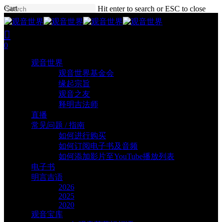
Skip
Close
Cart
Hit enter to search or ESC to close
to
Cart
Close
main
Search
search
account
content
0
Menu
观音世界
观音世界基金会
缘起宗旨
观音之友
释明吉法师
直播
常见问题 / 指南
如何进行购买
如何订阅电子书及音频
如何添加影片至YouTube播放列表
电子书
明言吉语
2026
2025
2020
观音宝库