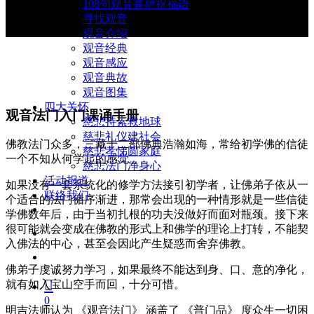
108句观音菩萨祝福语
寻找观音
观音介绍
观音经典
观音感应
观音典故
观音图集
四大关怀
观音法门入门课诵手册
慈悲持素救地球
慈悲礼仪建社会
佛教法门众多，三藏十二部佛典浩瀚如海，常给初学佛的信徒
慈悲孝悌圆家庭
一个不知从何学起的感觉。
慈悲法门净身心
活动报道
如果没有一套系统化的修学方法接引初学者，让佛弟子依从一
联络我们
个适合的法门循序渐进，那常会出现的一种情形就是一些信徒
facebook
youtube
学佛数年后，由于当初扎根的功夫没做好而面对瓶颈。接下来
很可能就会变成在佛教的形式上和佛学的理论上打转，不能契
search
入佛法的中心，甚至会因此产生疑惑而舍弃佛教。
account
佛弟子虔诚努力学习，如果最终不能达到身、口、意的净化，
就有如入宝山空手而回，十分可惜。
0
明吉法师认为 《观音法门》 涵盖了 《普门品》 度众生一切困