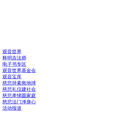
快速链接
观音世界
释明吉法师
电子书专区
观音世界基金会
观音宝库
慈悲持素救地球
慈悲礼仪建社会
慈悲孝悌圆家庭
慈悲法门净身心
活动报道
网上销售