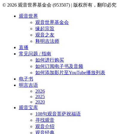
© 2026 观音世界基金会 (953507) | 版权所有，翻印必究
Close
观音世界
Menu
观音世界基金会
缘起宗旨
观音之友
释明吉法师
直播
常见问题 / 指南
如何进行购买
如何订阅电子书及音频
如何添加影片至YouTube播放列表
电子书
明言吉语
2026
2025
2020
观音宝库
108句观音菩萨祝福语
寻找观音
观音介绍
观音经典