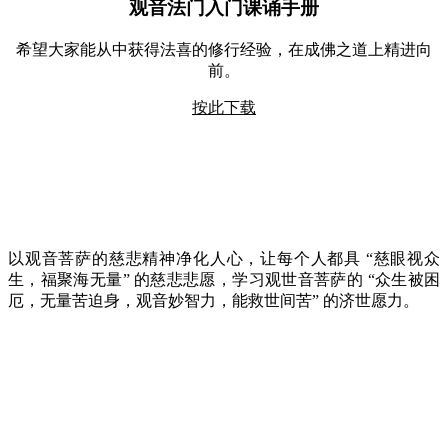
观音法门入门课诵手册
希望大家能从中获得法喜的修行经验，在成佛之道上精进向
前。
按此下载
以观音菩萨的慈悲精神净化人心，让每个人都具 “慈眼视众
生，福聚海无量” 的慈悲悲愿，学习观世音菩萨的 “众生被困
厄，无量苦迫身，观音妙智力，能救世间苦” 的济世愿力。