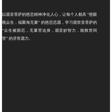
以观音菩萨的慈悲精神净化人心，让每个人都具 “慈眼
视众生，福聚海无量” 的慈悲悲愿，学习观世音菩萨的
“众生被困厄，无量苦迫身，观音妙智力，能救世间
苦” 的济世愿力。