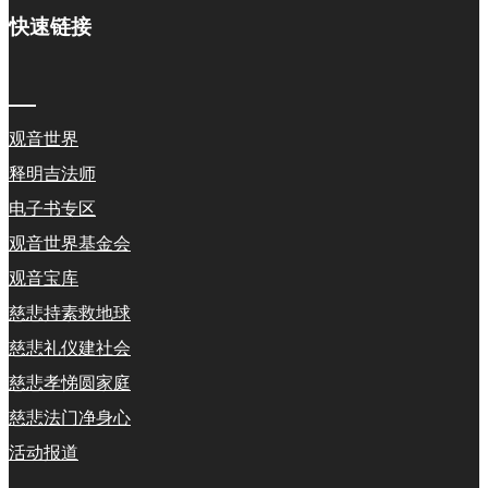
快速链接
观音世界
释明吉法师
电子书专区
观音世界基金会
观音宝库
慈悲持素救地球
慈悲礼仪建社会
慈悲孝悌圆家庭
慈悲法门净身心
活动报道